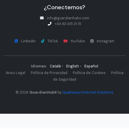
¿Conectemos?
info@guardianhubx.com
+34 93 415 31 15
LinkedIn
TikTok
YouTube
Instagram
Idiomas:
Català
•
English
•
Español
Aviso Legal
Política de Privacidad
Política de Cookies
Política
de Seguridad
© 2026
GuardianHubX
by
Qualiteasy Internet Solutions