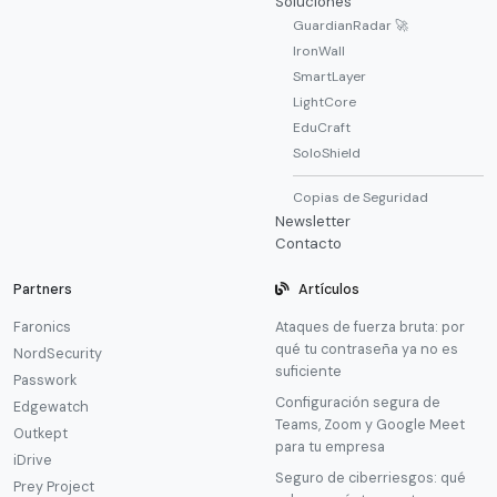
Soluciones
GuardianRadar 🚀
IronWall
SmartLayer
LightCore
EduCraft
SoloShield
Copias de Seguridad
Newsletter
Contacto
Partners
Artículos
Faronics
Ataques de fuerza bruta: por
qué tu contraseña ya no es
NordSecurity
suficiente
Passwork
Configuración segura de
Edgewatch
Teams, Zoom y Google Meet
Outkept
para tu empresa
iDrive
Seguro de ciberriesgos: qué
Prey Project