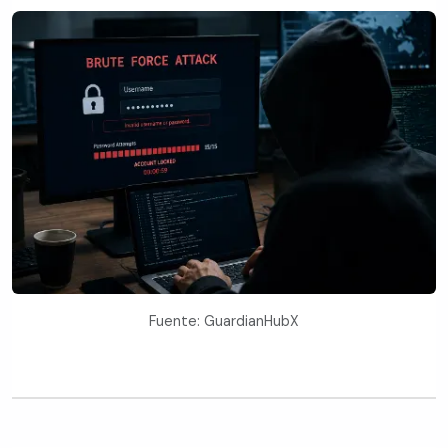
Fuente: GuardianHubX