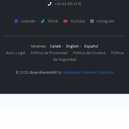
+34 93 415 31 15
LinkedIn
TikTok
YouTube
Instagram
Idiomas:
Català
•
English
•
Español
Aviso Legal
Política de Privacidad
Política de Cookies
Política
de Seguridad
© 2026
GuardianHubX
by
Qualiteasy Internet Solutions