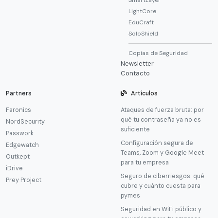
SmartLayer
LightCore
EduCraft
SoloShield
Copias de Seguridad
Newsletter
Contacto
Partners
Artículos
Faronics
Ataques de fuerza bruta: por
qué tu contraseña ya no es
NordSecurity
suficiente
Passwork
Configuración segura de
Edgewatch
Teams, Zoom y Google Meet
Outkept
para tu empresa
iDrive
Seguro de ciberriesgos: qué
Prey Project
cubre y cuánto cuesta para
pymes
Seguridad en WiFi público y