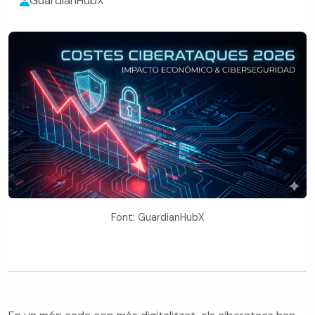
GuardianHubX
Font: GuardianHubX