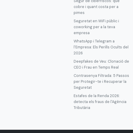
Segur de ciberriscos: què
cobre i quant costa per a
pimes
Seguretat en WiFi públic i
coworking per a la teva
empresa
WhatsApp i Telegram a
l'Empresa: Els Perills Ocults del
2026
Deepfakes de Veu: Clonació de
CEO i Frau en Temps Real
Contrasenya Filtrada: 5 Passos
per Protegir-te i Recuperar la
Seguretat
Estafes de la Renda 2026:
detecta els fraus de l'Agència
Tributària