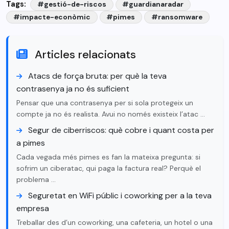
Tags:
#gestió-de-riscos
#guardianaradar
#impacte-econòmic
#pimes
#ransomware
Articles relacionats
Atacs de força bruta: per què la teva
contrasenya ja no és suficient
Pensar que una contrasenya per si sola protegeix un
compte ja no és realista. Avui no només existeix l’atac …
Segur de ciberriscos: què cobre i quant costa per
a pimes
Cada vegada més pimes es fan la mateixa pregunta: si
sofrim un ciberatac, qui paga la factura real? Perquè el
problema …
Seguretat en WiFi públic i coworking per a la teva
empresa
Treballar des d’un coworking, una cafeteria, un hotel o una