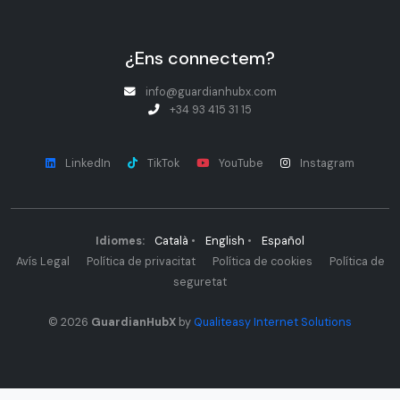
¿Ens connectem?
info@guardianhubx.com
+34 93 415 31 15
LinkedIn
TikTok
YouTube
Instagram
Idiomes:
Català
•
English
•
Español
Avís Legal
Política de privacitat
Política de cookies
Política de
seguretat
© 2026
GuardianHubX
by
Qualiteasy Internet Solutions