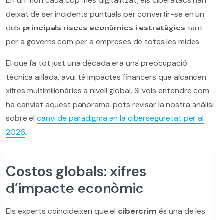
En un món cada cop més digitalitzat, els ciberatacs han
deixat de ser incidents puntuals per convertir-se en un
dels
principals riscos econòmics i estratègics
tant
per a governs com per a empreses de totes les mides.
El que fa tot just una dècada era una preocupació
tècnica aïllada, avui té impactes financers que alcancen
xifres multimilionàries a nivell global. Si vols entendre com
ha canviat aquest panorama, pots revisar la nostra anàlisi
sobre el
canvi de paradigma en la ciberseguretat per al
2026
.
Costos globals: xifres
d’impacte econòmic
Els experts coincideixen que el
cibercrim
és una de les