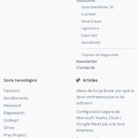
Solucions
GuardianRadar 🚀
IronWall
SmartLayer
LightCore
EduCraft
SoloShield
Còpies de Seguretat
Newsletter
Contacte
Socis tecnològics
Articles
Faronics
Atacs de força bruta: per què la
teva contrasenya ja no és
NordSecurity
suficient
Passwork
Configuració segura de
Edgewatch
Microsoft Teams, Zoom i
Outkept
Google Meet per a la teva
iDrive
empresa
Prey Project