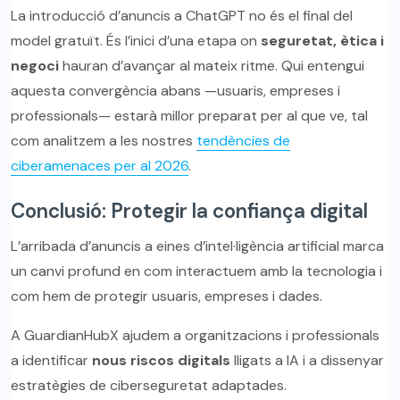
La introducció d’anuncis a ChatGPT no és el final del
model gratuït. És l’inici d’una etapa on
seguretat, ètica i
negoci
hauran d’avançar al mateix ritme. Qui entengui
aquesta convergència abans —usuaris, empreses i
professionals— estarà millor preparat per al que ve, tal
com analitzem a les nostres
tendències de
ciberamenaces per al 2026
.
Conclusió: Protegir la confiança digital
L’arribada d’anuncis a eines d’intel·ligència artificial marca
un canvi profund en com interactuem amb la tecnologia i
com hem de protegir usuaris, empreses i dades.
A GuardianHubX ajudem a organitzacions i professionals
a identificar
nous riscos digitals
lligats a IA i a dissenyar
estratègies de ciberseguretat adaptades.