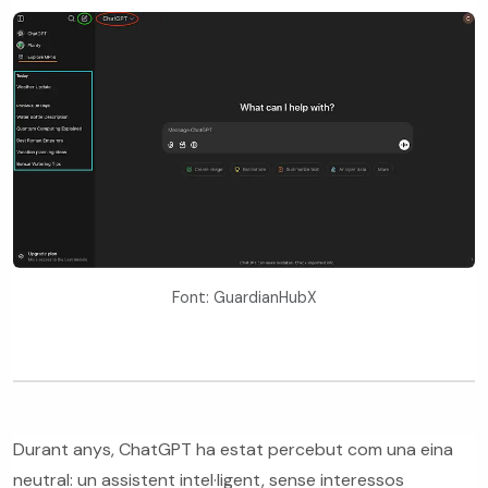
Font: GuardianHubX
Durant anys, ChatGPT ha estat percebut com una eina
neutral: un assistent intel·ligent, sense interessos