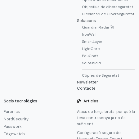
Objectius de ciberseguretat
Diccionari de Ciberseguretat
Solucions
GuardianRadar 🚀
IronWall
SmartLayer
LightCore
EduCraft
SoloShield
Còpies de Seguretat
Newsletter
Contacte
Socis tecnològics
Articles
Faronics
Atacs de força bruta: per què la
teva contrasenya ja no és
NordSecurity
suficient
Passwork
Configuració segura de
Edgewatch
Microsoft Teams, Zoom i