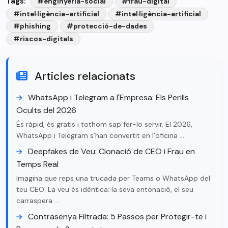
Tags:
#enginyeria-social
#frau-digital
#intel·ligència-artificial
#intel·ligència-artificial
#phishing
#protecció-de-dades
#riscos-digitals
Articles relacionats
WhatsApp i Telegram a l'Empresa: Els Perills
Ocults del 2026
És ràpid, és gratis i tothom sap fer-lo servir. El 2026,
WhatsApp i Telegram s’han convertit en l’oficina …
Deepfakes de Veu: Clonació de CEO i Frau en
Temps Real
Imagina que reps una trucada per Teams o WhatsApp del
teu CEO. La veu és idèntica: la seva entonació, el seu
carraspera …
Contrasenya Filtrada: 5 Passos per Protegir-te i