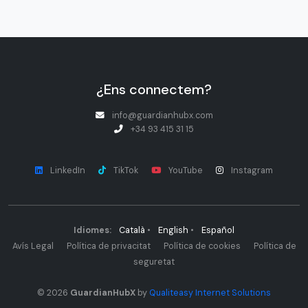
¿Ens connectem?
info@guardianhubx.com
+34 93 415 31 15
LinkedIn
TikTok
YouTube
Instagram
Idiomes:
Català
•
English
•
Español
Avís Legal
Política de privacitat
Política de cookies
Política de
seguretat
© 2026
GuardianHubX
by
Qualiteasy Internet Solutions