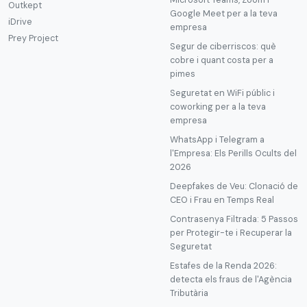
Outkept
Google Meet per a la teva
iDrive
empresa
Prey Project
Segur de ciberriscos: què
cobre i quant costa per a
pimes
Seguretat en WiFi públic i
coworking per a la teva
empresa
WhatsApp i Telegram a
l'Empresa: Els Perills Ocults del
2026
Deepfakes de Veu: Clonació de
CEO i Frau en Temps Real
Contrasenya Filtrada: 5 Passos
per Protegir-te i Recuperar la
Seguretat
Estafes de la Renda 2026:
detecta els fraus de l'Agència
Tributària