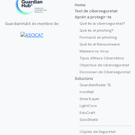
Home
Test de ciberseguretat
Aprèn a protegir-te
Què és la ciberseguretat?
GuardianHubX és membre de:
Què és el phishing?
Formació en phishing
Què és el Ransomware
Malware vs Virus
Tipus d'Atacs Cibernètics
Objectius de ciberseguretat
Diccionari de Ciberseguretat
Solucions
GuardianRadar 🚀
IronWall
SmartLayer
LightCore
EduCraft
SoloShield
Còpies de Seguretat