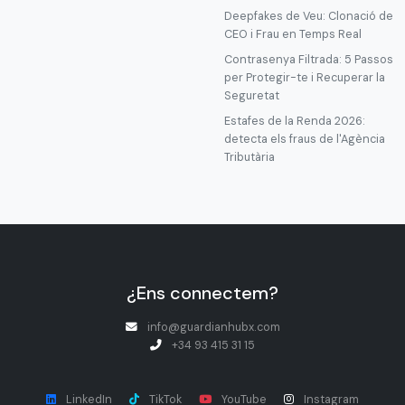
Deepfakes de Veu: Clonació de
CEO i Frau en Temps Real
Contrasenya Filtrada: 5 Passos
per Protegir-te i Recuperar la
Seguretat
Estafes de la Renda 2026:
detecta els fraus de l'Agència
Tributària
¿Ens connectem?
info@guardianhubx.com
+34 93 415 31 15
LinkedIn
TikTok
YouTube
Instagram