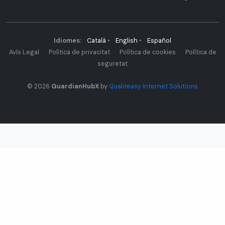
Idiomes:
Català
•
English
•
Español
Avís Legal
Política de privacitat
Política de cookies
Política de
seguretat
© 2026
GuardianHubX
by
Qualiteasy Internet Solutions