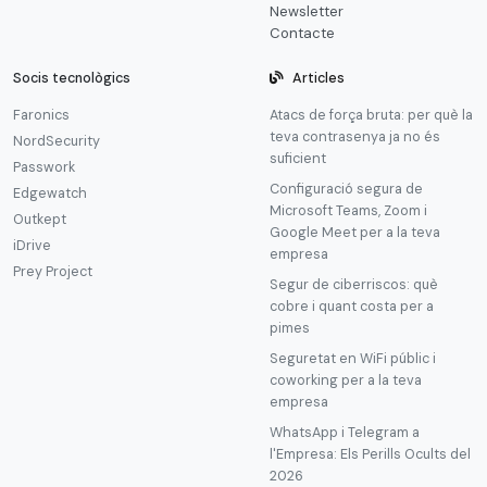
Newsletter
Contacte
Socis tecnològics
Articles
Faronics
Atacs de força bruta: per què la
teva contrasenya ja no és
NordSecurity
suficient
Passwork
Configuració segura de
Edgewatch
Microsoft Teams, Zoom i
Outkept
Google Meet per a la teva
iDrive
empresa
Prey Project
Segur de ciberriscos: què
cobre i quant costa per a
pimes
Seguretat en WiFi públic i
coworking per a la teva
empresa
WhatsApp i Telegram a
l'Empresa: Els Perills Ocults del
2026