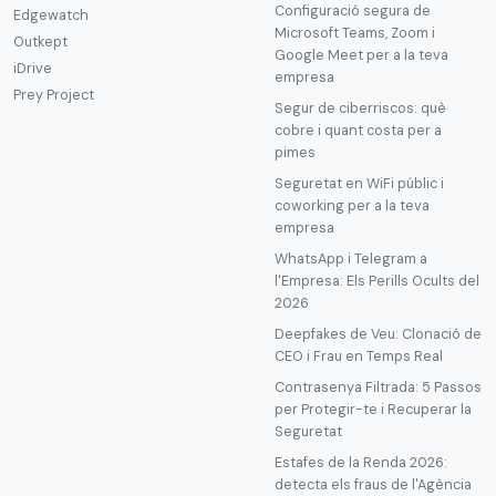
Configuració segura de
Edgewatch
Microsoft Teams, Zoom i
Outkept
Google Meet per a la teva
iDrive
empresa
Prey Project
Segur de ciberriscos: què
cobre i quant costa per a
pimes
Seguretat en WiFi públic i
coworking per a la teva
empresa
WhatsApp i Telegram a
l'Empresa: Els Perills Ocults del
2026
Deepfakes de Veu: Clonació de
CEO i Frau en Temps Real
Contrasenya Filtrada: 5 Passos
per Protegir-te i Recuperar la
Seguretat
Estafes de la Renda 2026:
detecta els fraus de l'Agència