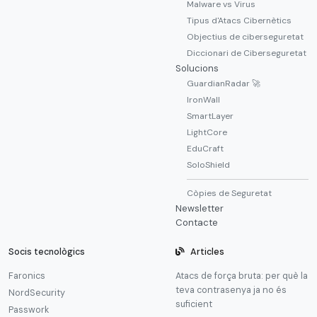
Malware vs Virus
Tipus d'Atacs Cibernètics
Objectius de ciberseguretat
Diccionari de Ciberseguretat
Solucions
GuardianRadar 🚀
IronWall
SmartLayer
LightCore
EduCraft
SoloShield
Còpies de Seguretat
Newsletter
Contacte
Socis tecnològics
Articles
Faronics
Atacs de força bruta: per què la
teva contrasenya ja no és
NordSecurity
suficient
Passwork