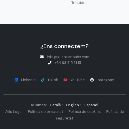
Tributària
¿Ens connectem?
info@guardianhubx.com
+34 93 415 31 15
LinkedIn
TikTok
YouTube
Instagram
Idiomes:
Català
•
English
•
Español
Avís Legal
Política de privacitat
Política de cookies
Política de
seguretat