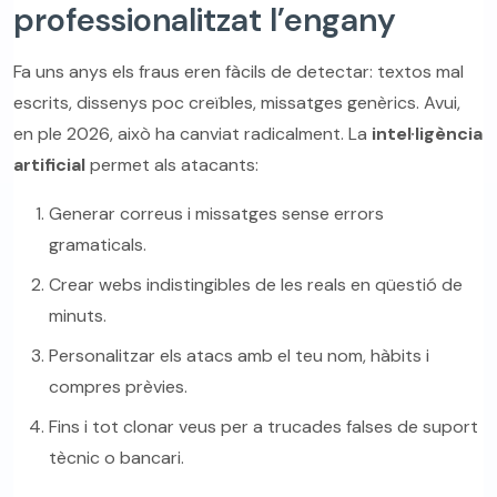
professionalitzat l’engany
Fa uns anys els fraus eren fàcils de detectar: textos mal
escrits, dissenys poc creïbles, missatges genèrics. Avui,
en ple 2026, això ha canviat radicalment. La
intel·ligència
artificial
permet als atacants:
Generar correus i missatges sense errors
gramaticals.
Crear webs indistingibles de les reals en qüestió de
minuts.
Personalitzar els atacs amb el teu nom, hàbits i
compres prèvies.
Fins i tot clonar veus per a trucades falses de suport
tècnic o bancari.