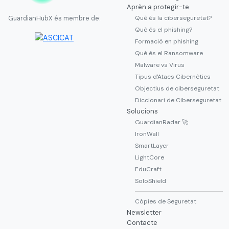
Aprèn a protegir-te
Què és la ciberseguretat?
GuardianHubX és membre de:
Què és el phishing?
Formació en phishing
Què és el Ransomware
Malware vs Virus
Tipus d'Atacs Cibernètics
Objectius de ciberseguretat
Diccionari de Ciberseguretat
Solucions
GuardianRadar 🚀
IronWall
SmartLayer
LightCore
EduCraft
SoloShield
Còpies de Seguretat
Newsletter
Contacte