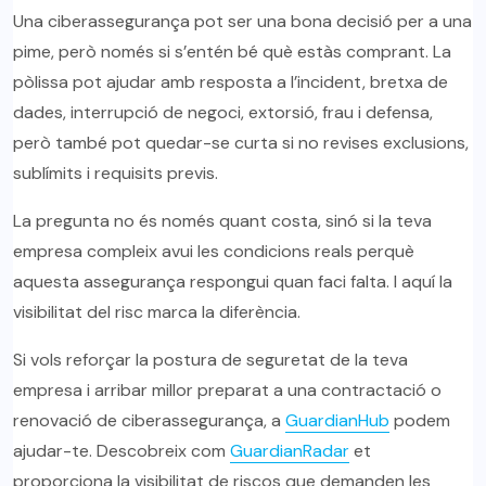
Una ciberassegurança pot ser una bona decisió per a una
pime, però només si s’entén bé què estàs comprant. La
pòlissa pot ajudar amb resposta a l’incident, bretxa de
dades, interrupció de negoci, extorsió, frau i defensa,
però també pot quedar-se curta si no revises exclusions,
sublímits i requisits previs.
La pregunta no és només quant costa, sinó si la teva
empresa compleix avui les condicions reals perquè
aquesta assegurança respongui quan faci falta. I aquí la
visibilitat del risc marca la diferència.
Si vols reforçar la postura de seguretat de la teva
empresa i arribar millor preparat a una contractació o
renovació de ciberassegurança, a
GuardianHub
podem
ajudar-te. Descobreix com
GuardianRadar
et
proporciona la visibilitat de riscos que demanden les