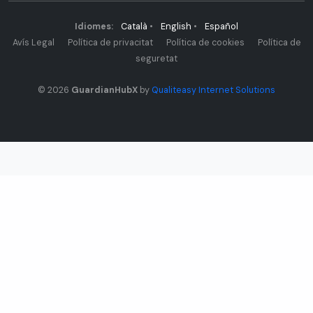
Idiomes:
Català
•
English
•
Español
Avís Legal
Política de privacitat
Política de cookies
Política de
seguretat
© 2026
GuardianHubX
by
Qualiteasy Internet Solutions