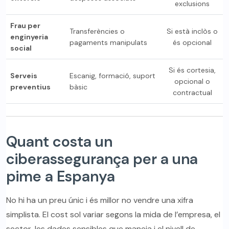
exclusions
Frau per
Transferències o
Si està inclòs o
enginyeria
pagaments manipulats
és opcional
social
Si és cortesia,
Serveis
Escanig, formació, suport
opcional o
preventius
bàsic
contractual
Quant costa un
ciberassegurança per a una
pime a Espanya
No hi ha un preu únic i és millor no vendre una xifra
simplista. El cost sol variar segons la mida de l’empresa, el
sector, les dades sensibles que maneja i el nivell de