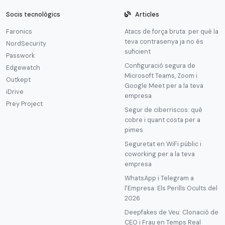
Socis tecnològics
Articles
Faronics
Atacs de força bruta: per què la
teva contrasenya ja no és
NordSecurity
suficient
Passwork
Configuració segura de
Edgewatch
Microsoft Teams, Zoom i
Outkept
Google Meet per a la teva
iDrive
empresa
Prey Project
Segur de ciberriscos: què
cobre i quant costa per a
pimes
Seguretat en WiFi públic i
coworking per a la teva
empresa
WhatsApp i Telegram a
l'Empresa: Els Perills Ocults del
2026
Deepfakes de Veu: Clonació de
CEO i Frau en Temps Real