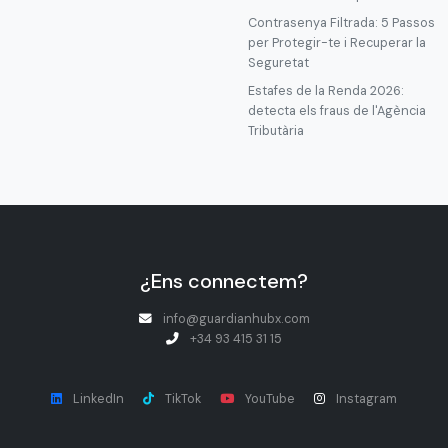
Contrasenya Filtrada: 5 Passos
per Protegir-te i Recuperar la
Seguretat
Estafes de la Renda 2026:
detecta els fraus de l'Agència
Tributària
¿Ens connectem?
info@guardianhubx.com
+34 93 415 31 15
LinkedIn
TikTok
YouTube
Instagram