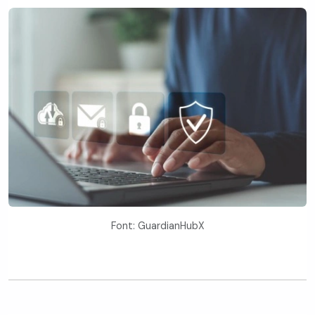
Font: GuardianHubX