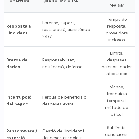
Cobertura
Què sol incloure
revisar
Temps de
Forense, suport,
Resposta a
resposta,
restauració, assistència
l'incident
proveïdors
24/7
inclosos
Límits,
Bretxa de
Responsabilitat,
despeses
dades
notificació, defensa
inclosos, dades
afectades
Manca,
franquícia
Interrupció
Pèrdua de beneficis o
temporal,
del negoci
despeses extra
mètode de
càlcul
Sublímits,
Ransomware /
Gestió de l'incident i
condicions,
extorsió
despeses associats