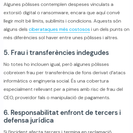
Algunes pòlisses contemplen despeses vinculats a
extorsió digital o ransomware, encara que aquí convé
llegir molt bé límits, sublímits i condicions. Aquests són
alguns dels
ciberataques més costosos
i un dels punts on
més diferències sol haver entre unes pòlisses i altres.
5. Frau i transferències indegudes
No totes ho inclouen igual, però algunes pòlisses
cobreixen frau per transferència de fons derivat d’atacs
informàtics o enginyeria social. És una cobertura
especialment rellevant per a pimes amb risc de frau del
CEO, proveïdor fals o manipulació de pagaments.
6. Responsabilitat enfront de tercers i
defensa jurídica
Si l’incident afecta tercers i termina en reclamació,