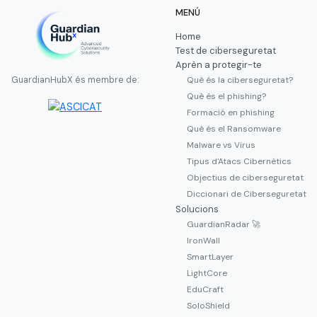
MENÚ
Home
Test de ciberseguretat
Aprèn a protegir-te
Què és la ciberseguretat?
GuardianHubX és membre de:
Què és el phishing?
Formació en phishing
Què és el Ransomware
Malware vs Virus
Tipus d'Atacs Cibernètics
Objectius de ciberseguretat
Diccionari de Ciberseguretat
Solucions
GuardianRadar 🚀
IronWall
SmartLayer
LightCore
EduCraft
SoloShield