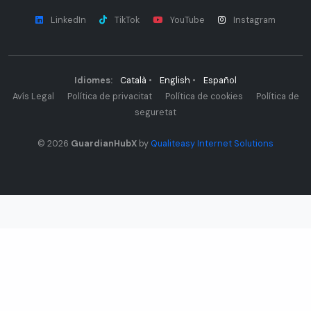
LinkedIn
TikTok
YouTube
Instagram
Idiomes:
Català
•
English
•
Español
Avís Legal
Política de privacitat
Política de cookies
Política de
seguretat
© 2026
GuardianHubX
by
Qualiteasy Internet Solutions