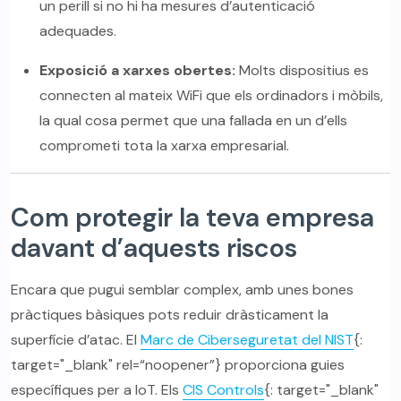
un perill si no hi ha mesures d’autenticació
adequades.
Exposició a xarxes obertes:
Molts dispositius es
connecten al mateix WiFi que els ordinadors i mòbils,
la qual cosa permet que una fallada en un d’ells
comprometi tota la xarxa empresarial.
Com protegir la teva empresa
davant d’aquests riscos
Encara que pugui semblar complex, amb unes bones
pràctiques bàsiques pots reduir dràsticament la
superfície d’atac. El
Marc de Ciberseguretat del NIST
{:
target="_blank" rel=“noopener”} proporciona guies
específiques per a IoT. Els
CIS Controls
{: target="_blank"