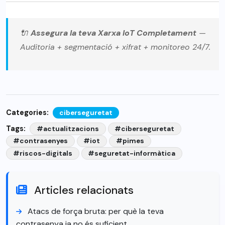
🔌
Assegura la teva Xarxa IoT Completament
—
Auditoria + segmentació + xifrat + monitoreo 24/7.
Categories:
ciberseguretat
Tags:
#actualitzacions
#ciberseguretat
#contrasenyes
#iot
#pimes
#riscos-digitals
#seguretat-informàtica
Articles relacionats
Atacs de força bruta: per què la teva
contrasenya ja no és suficient