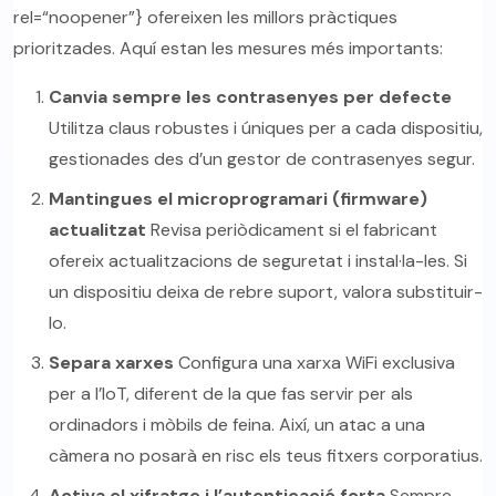
rel=“noopener”} ofereixen les millors pràctiques
prioritzades. Aquí estan les mesures més importants:
Canvia sempre les contrasenyes per defecte
Utilitza claus robustes i úniques per a cada dispositiu,
gestionades des d’un gestor de contrasenyes segur.
Mantingues el microprogramari (firmware)
actualitzat
Revisa periòdicament si el fabricant
ofereix actualitzacions de seguretat i instal·la-les. Si
un dispositiu deixa de rebre suport, valora substituir-
lo.
Separa xarxes
Configura una xarxa WiFi exclusiva
per a l’IoT, diferent de la que fas servir per als
ordinadors i mòbils de feina. Així, un atac a una
càmera no posarà en risc els teus fitxers corporatius.
Activa el xifratge i l’autenticació forta
Sempre