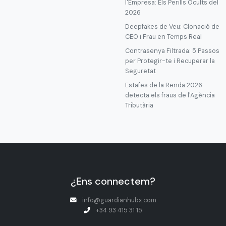
l'Empresa: Els Perills Ocults del
2026
Deepfakes de Veu: Clonació de
CEO i Frau en Temps Real
Contrasenya Filtrada: 5 Passos
per Protegir-te i Recuperar la
Seguretat
Estafes de la Renda 2026:
detecta els fraus de l'Agència
Tributària
¿Ens connectem?
info@guardianhubx.com
+34 93 415 31 15