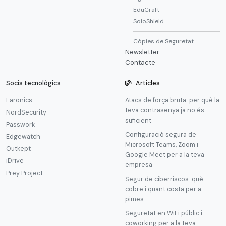
EduCraft
SoloShield
Còpies de Seguretat
Newsletter
Contacte
Socis tecnològics
Articles
Faronics
Atacs de força bruta: per què la
teva contrasenya ja no és
NordSecurity
suficient
Passwork
Configuració segura de
Edgewatch
Microsoft Teams, Zoom i
Outkept
Google Meet per a la teva
iDrive
empresa
Prey Project
Segur de ciberriscos: què
cobre i quant costa per a
pimes
Seguretat en WiFi públic i
coworking per a la teva