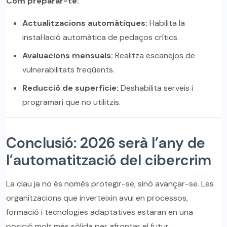
Com preparar-te:
Actualitzacions automàtiques:
Habilita la
instal·lació automàtica de pedaços crítics.
Avaluacions mensuals:
Realitza escanejos de
vulnerabilitats freqüents.
Reducció de superfície:
Deshabilita serveis i
programari que no utilitzis.
Conclusió: 2026 serà l’any de
l’automatització del cibercrim
La clau ja no és només protegir-se, sinó avançar-se. Les
organitzacions que inverteixin avui en processos,
formació i tecnologies adaptatives estaran en una
posició molt més sòlida per afrontar el futur.