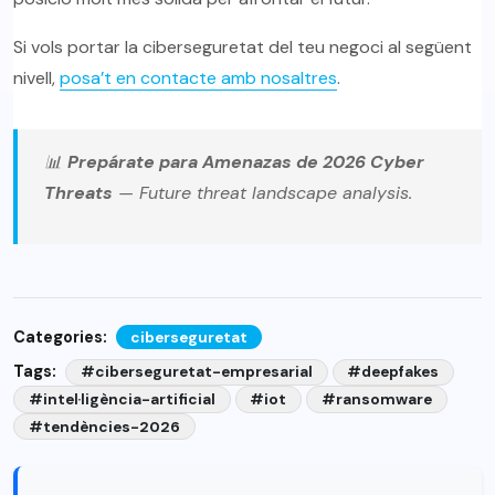
Si vols portar la ciberseguretat del teu negoci al següent
nivell,
posa’t en contacte amb nosaltres
.
📊
Prepárate para Amenazas de 2026 Cyber
Threats
— Future threat landscape analysis.
Categories:
ciberseguretat
Tags:
#ciberseguretat-empresarial
#deepfakes
#intel·ligència-artificial
#iot
#ransomware
#tendències-2026