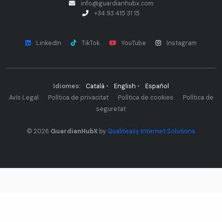
info@guardianhubx.com
+34 93 415 31 15
LinkedIn
TikTok
YouTube
Instagram
Idiomes:
Català
•
English
•
Español
Avís Legal
Política de privacitat
Política de cookies
Política de
seguretat
© 2026
GuardianHubX
by
Qualiteasy Internet Solutions