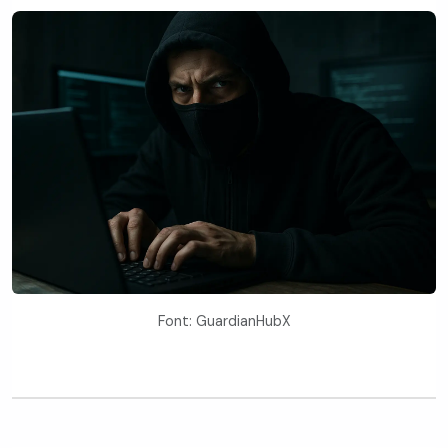
Font: GuardianHubX