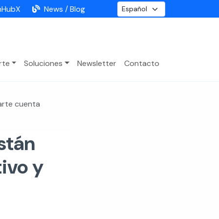
nHubX
News / Blog
rte
Soluciones
Newsletter
Contacto
darte cuenta
están
tivo y