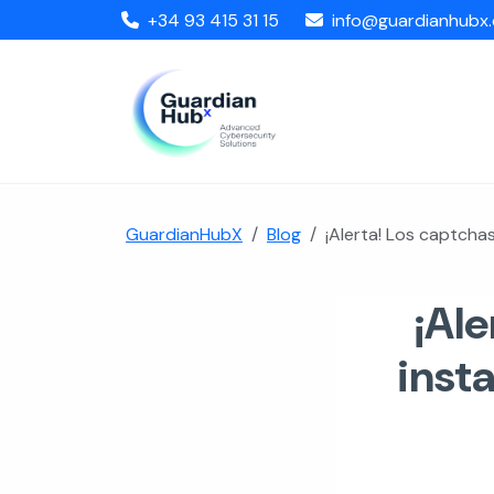
+34 93 415 31 15
info@guardianhubx
GuardianHubX
Blog
¡Alerta! Los captchas
¡Ale
insta