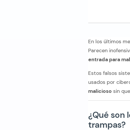
En los últimos m
Parecen inofensi
entrada para ma
Estos falsos sist
usados por ciber
malicioso
sin que
¿Qué son l
trampas?