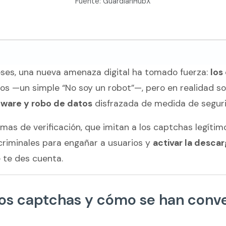
Fuente: GuardianHubX
eses, una nueva amenaza digital ha tomado fuerza:
los
vos —un simple “No soy un robot”—, pero en realidad s
lware y robo de datos
disfrazada de medida de segur
emas de verificación, que imitan a los captchas legítim
criminales para engañar a usuarios y
activar la desca
 te des cuenta.
os captchas y cómo se han conve