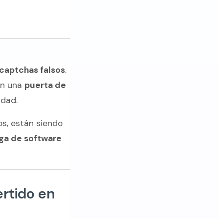
 captchas falsos
.
on una
puerta de
idad.
os, están siendo
rga de software
rtido en