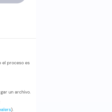
o el proceso es
gar un archivo.
:
ealers
).