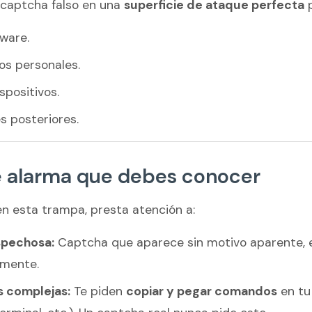
l captcha falso en una
superficie de ataque perfecta
p
lware.
os personales.
spositivos.
es posteriores.
e alarma que debes conocer
en esta trampa, presta atención a:
spechosa:
Captcha que aparece sin motivo aparente, en
lmente.
s complejas:
Te piden
copiar y pegar comandos
en tu