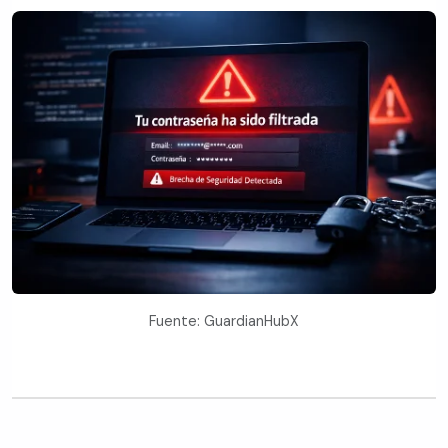
Fuente: GuardianHubX