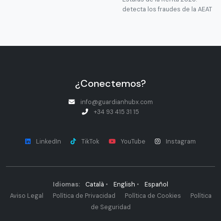
detecta los fraudes de la AEAT
¿Conectemos?
info@guardianhubx.com
+34 93 415 31 15
LinkedIn
TikTok
YouTube
Instagram
Idiomas:
Català
•
English
•
Español
Aviso Legal
Política de Privacidad
Política de Cookies
Política
de Seguridad