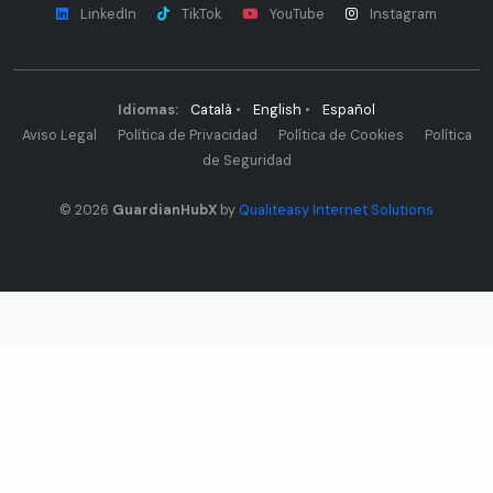
LinkedIn
TikTok
YouTube
Instagram
Idiomas:
Català
•
English
•
Español
Aviso Legal
Política de Privacidad
Política de Cookies
Política
de Seguridad
© 2026
GuardianHubX
by
Qualiteasy Internet Solutions