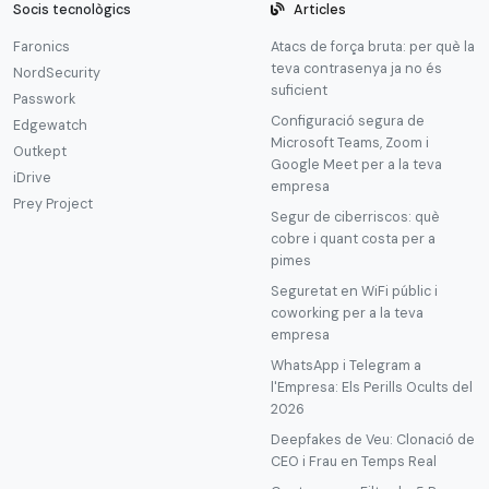
Socis tecnològics
Articles
Faronics
Atacs de força bruta: per què la
teva contrasenya ja no és
NordSecurity
suficient
Passwork
Configuració segura de
Edgewatch
Microsoft Teams, Zoom i
Outkept
Google Meet per a la teva
iDrive
empresa
Prey Project
Segur de ciberriscos: què
cobre i quant costa per a
pimes
Seguretat en WiFi públic i
coworking per a la teva
empresa
WhatsApp i Telegram a
l'Empresa: Els Perills Ocults del
2026
Deepfakes de Veu: Clonació de
CEO i Frau en Temps Real