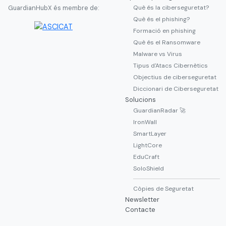
Què és la ciberseguretat?
GuardianHubX és membre de:
Què és el phishing?
Formació en phishing
Què és el Ransomware
Malware vs Virus
Tipus d'Atacs Cibernètics
Objectius de ciberseguretat
Diccionari de Ciberseguretat
Solucions
GuardianRadar 🚀
IronWall
SmartLayer
LightCore
EduCraft
SoloShield
Còpies de Seguretat
Newsletter
Contacte