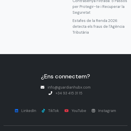
Contrasenya Filtrada: 5 Passos
per Protegir-te i Recuperar la
Seguretat
Estafes de la Renda 2026:
detecta els fraus de l'Agència
Tributària
¿Ens connectem?
info@guardianhubx.com
+34 93 415 31 15
LinkedIn
TikTok
YouTube
Instagram