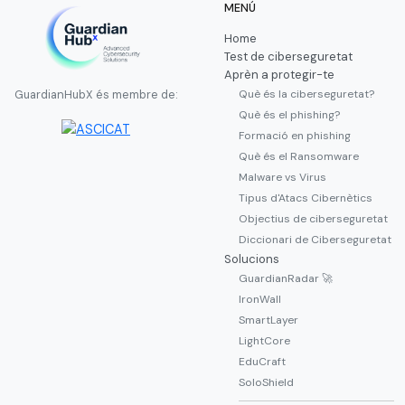
MENÚ
Home
Test de ciberseguretat
Aprèn a protegir-te
Què és la ciberseguretat?
GuardianHubX és membre de:
Què és el phishing?
Formació en phishing
Què és el Ransomware
Malware vs Virus
Tipus d'Atacs Cibernètics
Objectius de ciberseguretat
Diccionari de Ciberseguretat
Solucions
GuardianRadar 🚀
IronWall
SmartLayer
LightCore
EduCraft
SoloShield