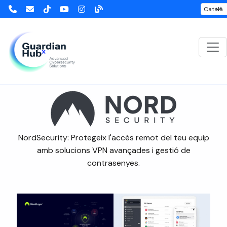
NordSecurity
NordSecurity: Protegeix l'accés remot del teu equip
amb solucions VPN avançades i gestió de
contrasenyes.