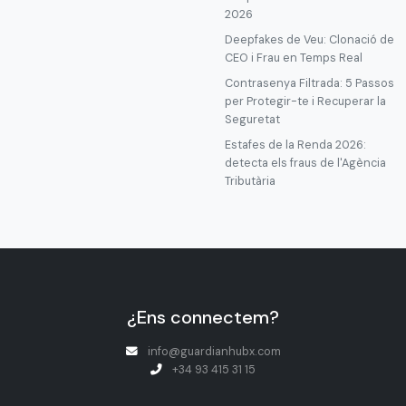
2026
Deepfakes de Veu: Clonació de
CEO i Frau en Temps Real
Contrasenya Filtrada: 5 Passos
per Protegir-te i Recuperar la
Seguretat
Estafes de la Renda 2026:
detecta els fraus de l'Agència
Tributària
¿Ens connectem?
info@guardianhubx.com
+34 93 415 31 15