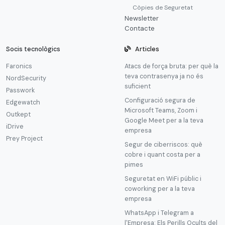
Còpies de Seguretat
Newsletter
Contacte
Socis tecnològics
Articles
Faronics
Atacs de força bruta: per què la
teva contrasenya ja no és
NordSecurity
suficient
Passwork
Configuració segura de
Edgewatch
Microsoft Teams, Zoom i
Outkept
Google Meet per a la teva
iDrive
empresa
Prey Project
Segur de ciberriscos: què
cobre i quant costa per a
pimes
Seguretat en WiFi públic i
coworking per a la teva
empresa
WhatsApp i Telegram a
l'Empresa: Els Perills Ocults del