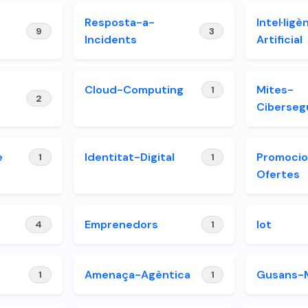
Resposta-a-
Intel·ligè
9
3
Incidents
Artificial
Cloud-Computing
Mites-
1
2
Ciberseg
e
Identitat-Digital
Promoci
1
1
Ofertes
Emprenedors
Iot
4
1
Amenaça-Agèntica
Gusans-
1
1