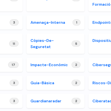
Formació
Amenaça-Interna
Endpoint
3
1
Còpies-De-
Dispositi
11
5
Seguretat
Impacte-Econòmic
Ciberseg
17
2
Guia-Bàsica
Riscos-Di
3
2
Guardianaradar
Ciberata
3
2