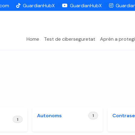
.com
GuardianHubX
GuardianHubX
Guardia
Home
Test de ciberseguretat
Aprèn a protegi
Autonoms
Contrase
1
1