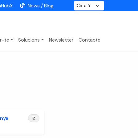
nHubX
News / Blog
r-te
Solucions
Newsletter
Contacte
nya
2