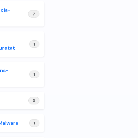
ncia-
7
1
uretat
ons-
1
3
Malware
1