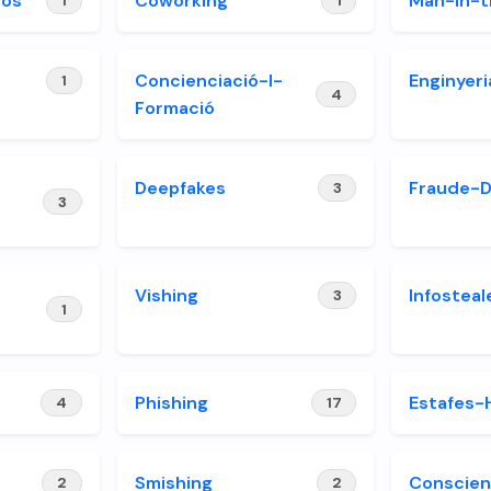
cos
Coworking
Man-in-t
1
1
Concienciació-I-
Enginyeri
1
4
Formació
Deepfakes
Fraude-
3
3
Vishing
Infosteal
3
1
Phishing
Estafes-
4
17
Smishing
Conscien
2
2