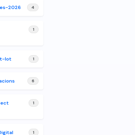
ies-2026
4
1
t-Iot
1
acions
6
ject
1
igital
1