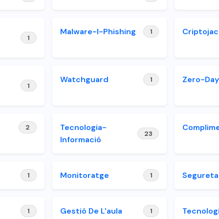
Malware-I-Phishing
Criptojac
1
1
Watchguard
Zero-Da
1
1
Tecnologia-
Complim
2
23
Informació
Monitoratge
Segureta
1
1
Gestió De L'aula
Tecnolog
1
1