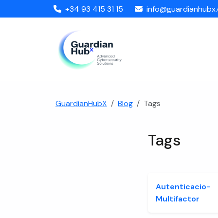
+34 93 415 31 15
info@guardianhubx
GuardianHubX
Blog
Tags
Tags
Autenticacio-
Multifactor