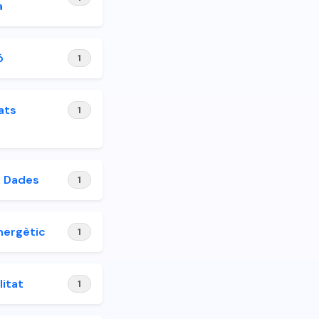
a
ó
1
ats
1
e Dades
1
nergètic
1
litat
1