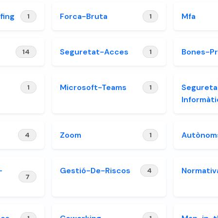
fing
Forca-Bruta
Mfa
1
1
Seguretat-Acces
Bones-Pr
14
1
Microsoft-Teams
Segureta
1
1
Informàti
Zoom
Autònom
4
1
-
Gestió-De-Riscos
Normativ
4
7