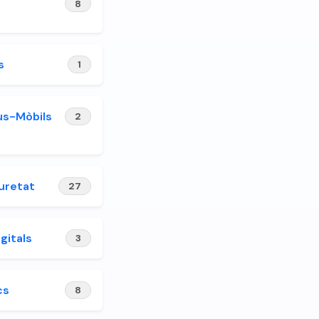
8
s
1
us-Mòbils
2
uretat
27
gitals
3
cs
8