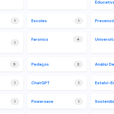
Educativ
Escoles
Prevenci
1
1
Faronics
Universit
4
1
Pedaços
Anàlisi D
5
2
ChatGPT
Estalvi-E
1
1
Powersave
Sostenibi
1
1