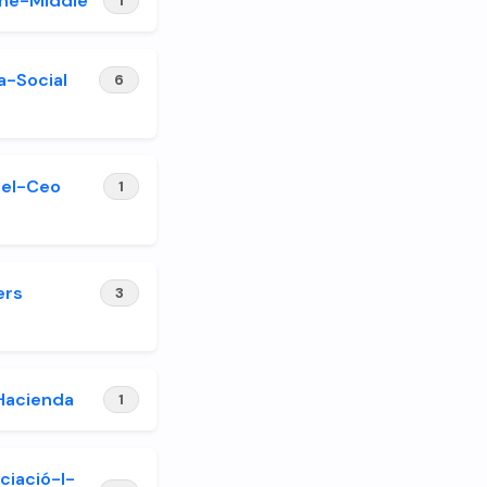
he-Middle
1
a-Social
6
Del-Ceo
1
ers
3
Hacienda
1
ciació-I-