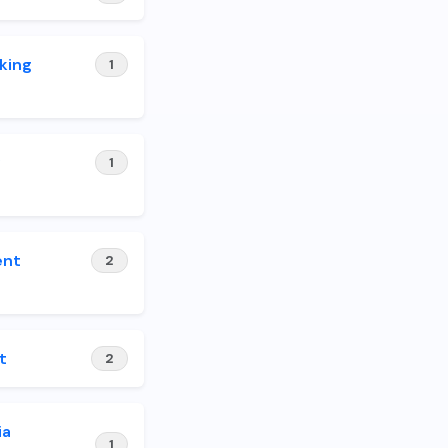
king
1
y
1
ent
2
t
2
ia
1