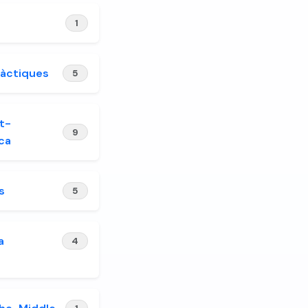
1
àctiques
5
t-
9
ca
s
5
a
4