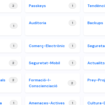
Passkeys
Tendènc
2
1
Auditoria
Backups
1
1
Comerç-Electrònic
Segureta
1
1
Seguretat-Mobil
Actualitz
2
1
als
Formació-I-
Prey-Pro
2
2
Conscienciació
a
Amenaces-Actives
Cultura-D
1
1