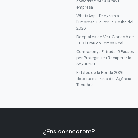
coworking per a la teva
empresa
WhatsApp i Telegram a
l'Empresa: Els Perills Ocults del
2026
Deepfakes de Veu: Clonació de
CEO i Frau en Temps Real
Contrasenya Filtrada: 5 Passos
per Protegir-te i Recuperar la
Seguretat
Estafes de la Renda 2026:
detecta els fraus de l'Agència
Tributària
¿Ens connectem?