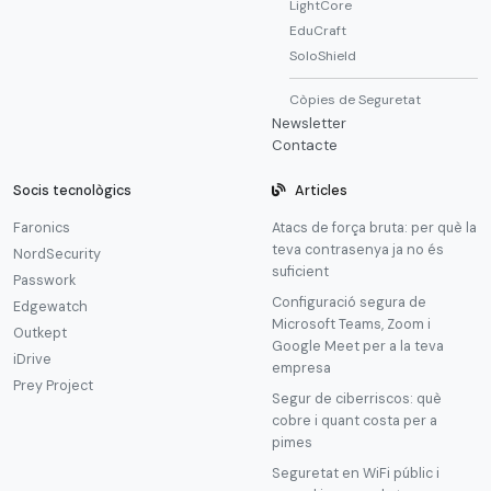
LightCore
EduCraft
SoloShield
Còpies de Seguretat
Newsletter
Contacte
Socis tecnològics
Articles
Faronics
Atacs de força bruta: per què la
teva contrasenya ja no és
NordSecurity
suficient
Passwork
Configuració segura de
Edgewatch
Microsoft Teams, Zoom i
Outkept
Google Meet per a la teva
iDrive
empresa
Prey Project
Segur de ciberriscos: què
cobre i quant costa per a
pimes
Seguretat en WiFi públic i