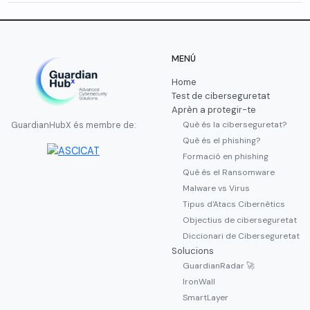
MENÚ
Home
Test de ciberseguretat
Aprèn a protegir-te
Què és la ciberseguretat?
GuardianHubX és membre de:
Què és el phishing?
Formació en phishing
Què és el Ransomware
Malware vs Virus
Tipus d'Atacs Cibernètics
Objectius de ciberseguretat
Diccionari de Ciberseguretat
Solucions
GuardianRadar 🚀
IronWall
SmartLayer