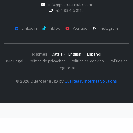
info@guardianhubx.com
+34 93 415 31 15
LinkedIn
TikTok
YouTube
Instagram
Idiomes:
Català
•
English
•
Español
Avís Legal
Política de privacitat
Política de cookies
Política de
seguretat
© 2026
GuardianHubX
by
Qualiteasy Internet Solutions