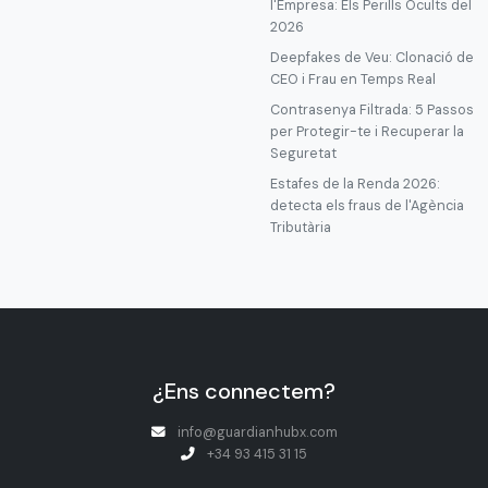
l'Empresa: Els Perills Ocults del
2026
Deepfakes de Veu: Clonació de
CEO i Frau en Temps Real
Contrasenya Filtrada: 5 Passos
per Protegir-te i Recuperar la
Seguretat
Estafes de la Renda 2026:
detecta els fraus de l'Agència
Tributària
¿Ens connectem?
info@guardianhubx.com
+34 93 415 31 15