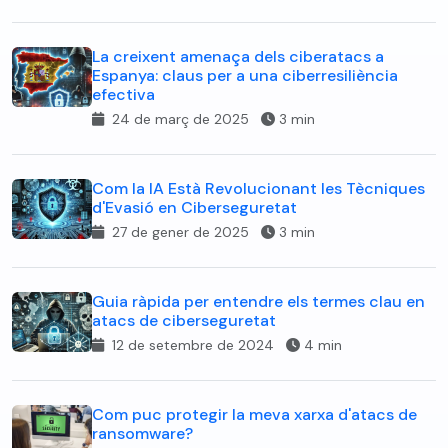
La creixent amenaça dels ciberatacs a
Espanya: claus per a una ciberresiliència
efectiva
24 de març de 2025
3 min
Com la IA Està Revolucionant les Tècniques
d'Evasió en Ciberseguretat
27 de gener de 2025
3 min
Guia ràpida per entendre els termes clau en
atacs de ciberseguretat
12 de setembre de 2024
4 min
Com puc protegir la meva xarxa d'atacs de
ransomware?