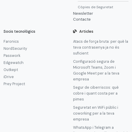
Còpies de Seguretat
Newsletter
Contacte
Socis tecnològics
Articles
Faronics
Atacs de força bruta: per què la
teva contrasenya ja no és
NordSecurity
suficient
Passwork
Configuració segura de
Edgewatch
Microsoft Teams, Zoom i
Outkept
Google Meet per a la teva
iDrive
empresa
Prey Project
Segur de ciberriscos: què
cobre i quant costa per a
pimes
Seguretat en WiFi públic i
coworking per a la teva
empresa
WhatsApp i Telegram a