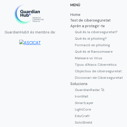
MENÚ
Home
Test de ciberseguretat
Aprèn a protegir-te
Què és la ciberseguretat?
GuardianHubX és membre de:
Què és el phishing?
Formació en phishing
Què és el Ransomware
Malware vs Virus
Tipus d'Atacs Cibernètics
Objectius de ciberseguretat
Diccionari de Ciberseguretat
Solucions
GuardianRadar 🚀
IronWall
SmartLayer
LightCore
EduCraft
SoloShield