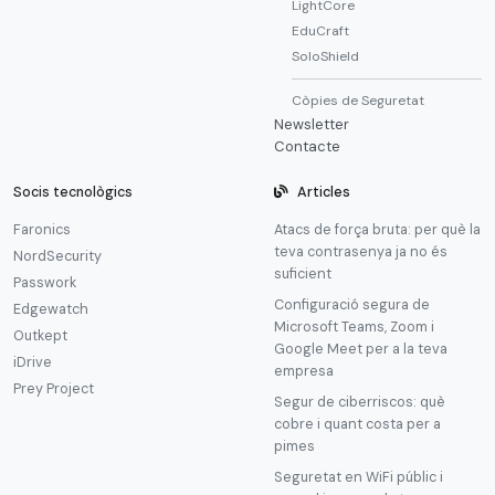
LightCore
EduCraft
SoloShield
Còpies de Seguretat
Newsletter
Contacte
Socis tecnològics
Articles
Faronics
Atacs de força bruta: per què la
teva contrasenya ja no és
NordSecurity
suficient
Passwork
Configuració segura de
Edgewatch
Microsoft Teams, Zoom i
Outkept
Google Meet per a la teva
iDrive
empresa
Prey Project
Segur de ciberriscos: què
cobre i quant costa per a
pimes
Seguretat en WiFi públic i