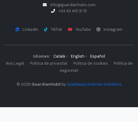
info@guardianhubx.com
+34 93 415 31 15
LinkedIn
TikTok
YouTube
Instagram
Idiomes:
Català
•
English
•
Español
Avís Legal
Política de privacitat
Política de cookies
Política de
seguretat
© 2026
GuardianHubX
by
Qualiteasy Internet Solutions