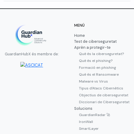
MENÚ
Home
Test de ciberseguretat
Aprèn a protegir-te
Què és la ciberseguretat?
GuardianHubX és membre de:
Què és el phishing?
Formació en phishing
Què és el Ransomware
Malware vs Virus
Tipus d'Atacs Cibernètics
Objectius de ciberseguretat
Diccionari de Ciberseguretat
Solucions
GuardianRadar 🚀
IronWall
SmartLayer