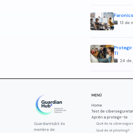
Faronics 
13 de 
Protegir 
TI
24 de 
MENÚ
Home
Test de cibersegureta
Aprèn a protegir-te
Què és la cibersegur
GuardianHubX és
membre de:
Què és el phishing?