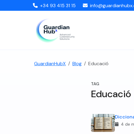
+34 93 415 31 15
info@guardianhubx
GuardianHubX
Blog
Educació
TAG
Educació
Diccion
4 de 