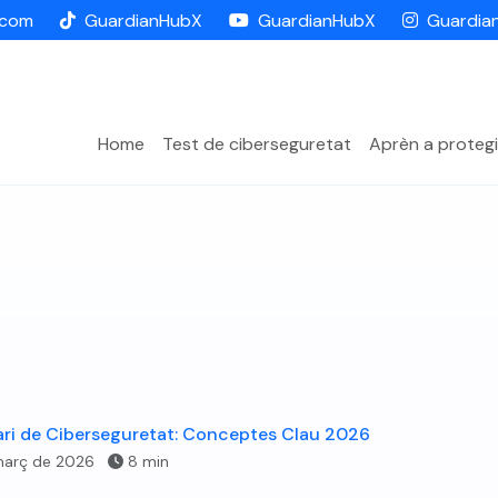
.com
GuardianHubX
GuardianHubX
Guardia
Home
Test de ciberseguretat
Aprèn a protegi
ari de Ciberseguretat: Conceptes Clau 2026
març de 2026
8 min