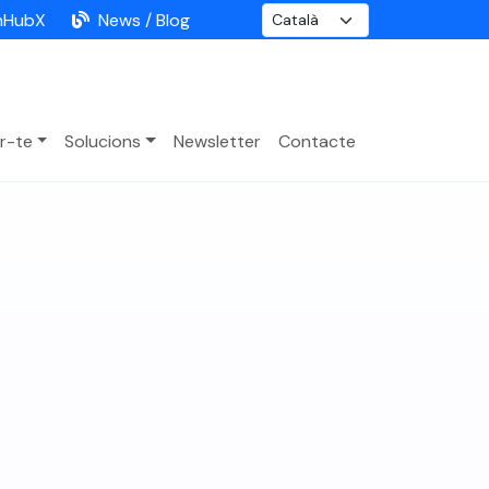
nHubX
News / Blog
r-te
Solucions
Newsletter
Contacte