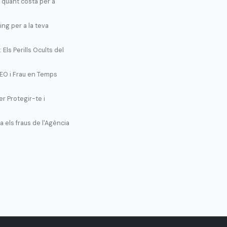
 quant costa per a
ing per a la teva
Els Perills Ocults del
EO i Frau en Temps
r Protegir-te i
 els fraus de l'Agència