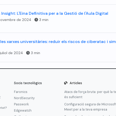
Insight: L'Eina Definitiva per a la Gestió de l'Aula Digital
novembre de 2024
3 min
les xarxes universitàries: reduir els riscos de ciberatac i sim
juliol de 2024
3 min
Socis tecnològics
Articles
Faronics
Atacs de força bruta: per què la 
t
és suficient
NordSecurity
Passwork
Configuració segura de Microsof
etat?
Meet per a la teva empresa
Edgewatch