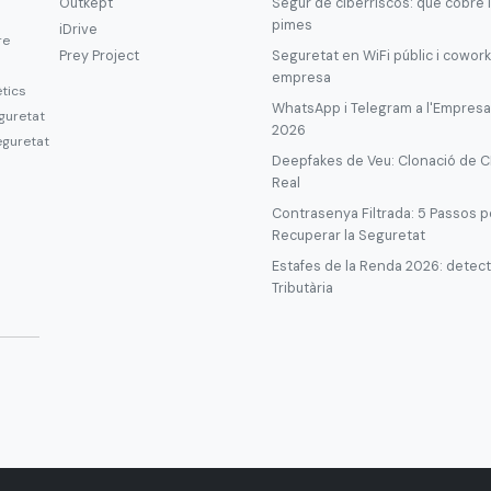
Outkept
Segur de ciberriscos: què cobre i
pimes
iDrive
re
Prey Project
Seguretat en WiFi públic i cowork
empresa
ètics
WhatsApp i Telegram a l'Empresa: 
guretat
2026
eguretat
Deepfakes de Veu: Clonació de C
Real
Contrasenya Filtrada: 5 Passos pe
Recuperar la Seguretat
Estafes de la Renda 2026: detecta
Tributària