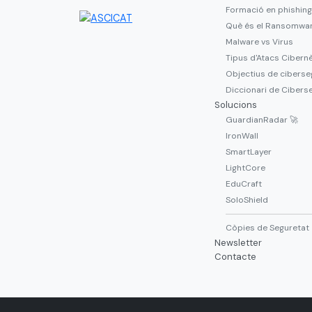
Formació en phishing
Què és el Ransomwa
Malware vs Virus
Tipus d'Atacs Cibern
Objectius de ciberse
Diccionari de Cibers
Solucions
GuardianRadar 🚀
IronWall
SmartLayer
LightCore
EduCraft
SoloShield
Còpies de Seguretat
Newsletter
Contacte