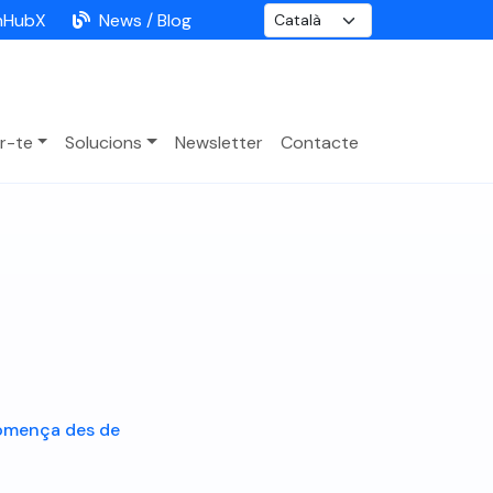
nHubX
News / Blog
r-te
Solucions
Newsletter
Contacte
comença des de