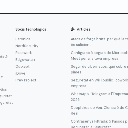
Socis tecnològics
Articles
Faronics
Atacs de força bruta: per què la 
t
és suficient
NordSecurity
Passwork
Configuració segura de Microsof
etat?
Meet per a la teva empresa
Edgewatch
Outkept
Segur de ciberriscos: què cobre i
pimes
iDrive
re
Prey Project
Seguretat en WiFi públic i cowork
empresa
ètics
WhatsApp i Telegram a l'Empresa: 
guretat
2026
eguretat
Deepfakes de Veu: Clonació de C
Real
Contrasenya Filtrada: 5 Passos pe
Recuperar la Seguretat