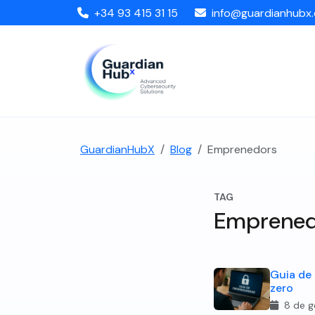
+34 93 415 31 15
info@guardianhubx
GuardianHubX
Blog
Emprenedors
TAG
Emprened
Guia de
zero
8 de g