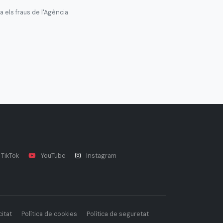
 els fraus de l'Agència
TikTok
YouTube
Instagram
citat
Política de cookies
Política de seguretat