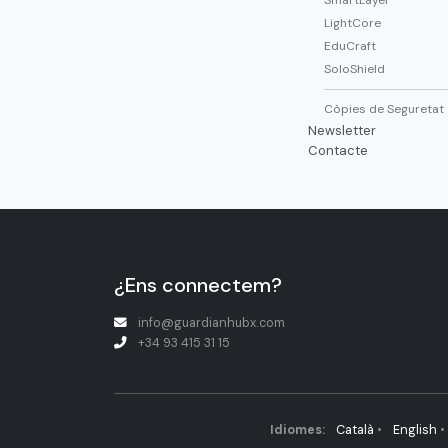
SmartLayer
LightCore
EduCraft
SoloShield
Còpies de Seguretat
Newsletter
Contacte
¿Ens connectem?
info@guardianhubx.com
+34 93 415 31 15
Idiomes:
Català
•
English
•