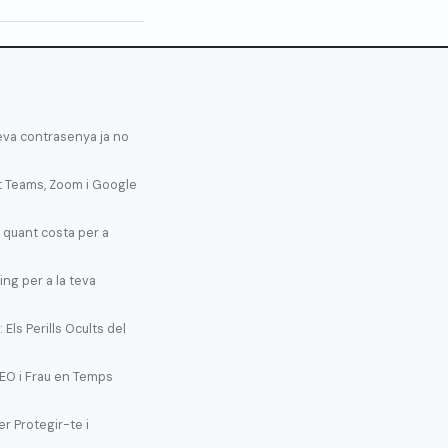
teva contrasenya ja no
t Teams, Zoom i Google
 quant costa per a
ing per a la teva
Els Perills Ocults del
EO i Frau en Temps
r Protegir-te i