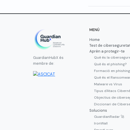
MENÚ
Home
Test de cibersegureta
Aprèn a protegir-te
Què és la cibersegur
GuardianHubX és
membre de:
Què és el phishing?
Formació en phishing
Què és el Ransomwa
Malware vs Virus
Tipus d'Atacs Cibern
Objectius de ciberse
Diccionari de Cibers
Solucions
GuardianRadar 🚀
IronWall