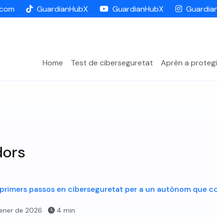
.com
GuardianHubX
GuardianHubX
Guardia
Home
Test de ciberseguretat
Aprèn a protegi
ors
 primers passos en ciberseguretat per a un autònom que 
ener de 2026
4 min