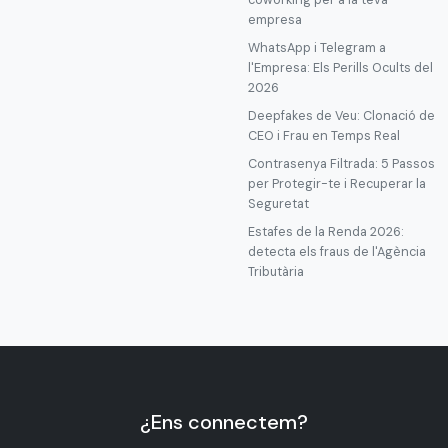
coworking per a la teva
empresa
WhatsApp i Telegram a
l'Empresa: Els Perills Ocults del
2026
Deepfakes de Veu: Clonació de
CEO i Frau en Temps Real
Contrasenya Filtrada: 5 Passos
per Protegir-te i Recuperar la
Seguretat
Estafes de la Renda 2026:
detecta els fraus de l'Agència
Tributària
¿Ens connectem?