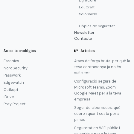
LightCore
EduCraft
SoloShield
Còpies de Seguretat
Newsletter
Contacte
Socis tecnològics
Articles
Faronics
Atacs de força bruta: per què la
teva contrasenya ja no és
NordSecurity
suficient
Passwork
Configuració segura de
Edgewatch
Microsoft Teams, Zoom i
Outkept
Google Meet per a la teva
iDrive
empresa
Prey Project
Segur de ciberriscos: què
cobre i quant costa per a
pimes
Seguretat en WiFi públic i