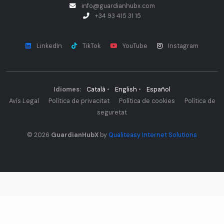
info@guardianhubx.com
+34 93 415 31 15
LinkedIn
TikTok
YouTube
Instagram
Idiomes:
Català
•
English
•
Español
Avís Legal
Política de privacitat
Política de cookies
Política de
seguretat
© 2026
GuardianHubX
by
Qualiteasy Internet Solutions