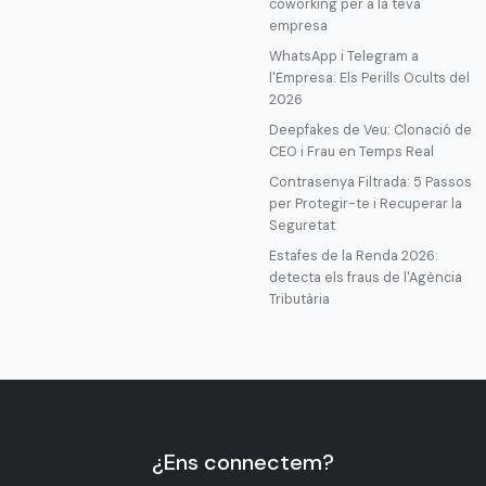
coworking per a la teva
empresa
WhatsApp i Telegram a
l'Empresa: Els Perills Ocults del
2026
Deepfakes de Veu: Clonació de
CEO i Frau en Temps Real
Contrasenya Filtrada: 5 Passos
per Protegir-te i Recuperar la
Seguretat
Estafes de la Renda 2026:
detecta els fraus de l'Agència
Tributària
¿Ens connectem?