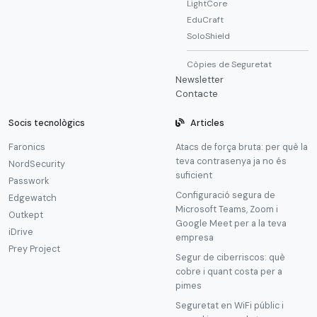
LightCore
EduCraft
SoloShield
Còpies de Seguretat
Newsletter
Contacte
Socis tecnològics
Articles
Faronics
Atacs de força bruta: per què la
teva contrasenya ja no és
NordSecurity
suficient
Passwork
Configuració segura de
Edgewatch
Microsoft Teams, Zoom i
Outkept
Google Meet per a la teva
iDrive
empresa
Prey Project
Segur de ciberriscos: què
cobre i quant costa per a
pimes
Seguretat en WiFi públic i