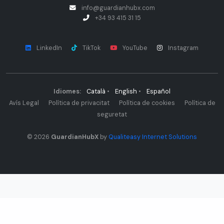
info@guardianhubx.com
+34 93 415 31 15
LinkedIn
TikTok
YouTube
Instagram
Idiomes:
Català
•
English
•
Español
Avís Legal
Política de privacitat
Política de cookies
Política de
seguretat
© 2026
GuardianHubX
by
Qualiteasy Internet Solutions