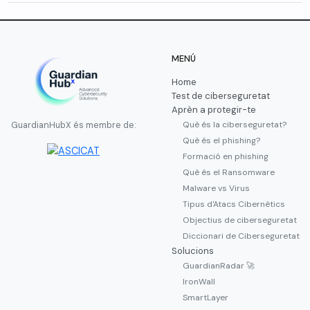
MENÚ
Home
Test de ciberseguretat
Aprèn a protegir-te
Què és la ciberseguretat?
GuardianHubX és membre de:
Què és el phishing?
Formació en phishing
Què és el Ransomware
Malware vs Virus
Tipus d'Atacs Cibernètics
Objectius de ciberseguretat
Diccionari de Ciberseguretat
Solucions
GuardianRadar 🚀
IronWall
SmartLayer