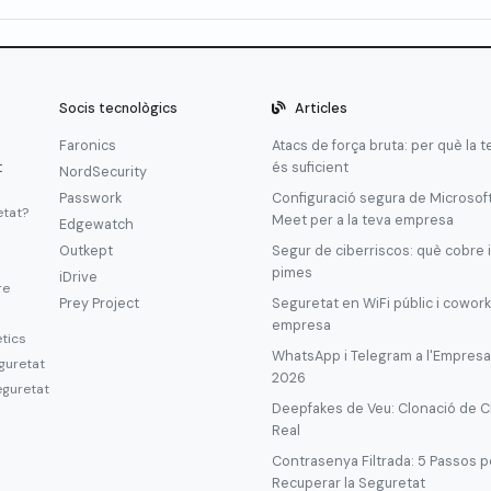
Socis tecnològics
Articles
Faronics
Atacs de força bruta: per què la 
t
és suficient
NordSecurity
Passwork
Configuració segura de Microsof
etat?
Meet per a la teva empresa
Edgewatch
Outkept
Segur de ciberriscos: què cobre i
pimes
iDrive
re
Prey Project
Seguretat en WiFi públic i cowork
empresa
ètics
WhatsApp i Telegram a l'Empresa: 
guretat
2026
eguretat
Deepfakes de Veu: Clonació de C
Real
Contrasenya Filtrada: 5 Passos pe
Recuperar la Seguretat