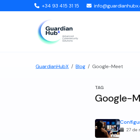
+34 93 415 31 15
info@guardianhubx
GuardianHubX
Blog
Google-Meet
TAG
Google-M
Configur
27 de 