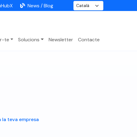
nHubX
News / Blog
r-te
Solucions
Newsletter
Contacte
 la teva empresa