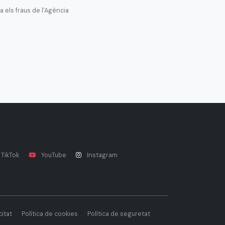
 els fraus de l'Agència
TikTok
YouTube
Instagram
citat
Política de cookies
Política de seguretat