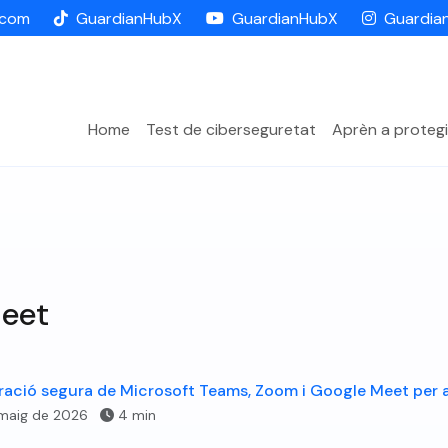
.com
GuardianHubX
GuardianHubX
Guardia
Home
Test de ciberseguretat
Aprèn a protegi
eet
ació segura de Microsoft Teams, Zoom i Google Meet per a
maig de 2026
4 min