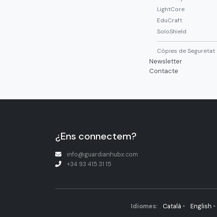
LightCore
EduCraft
SoloShield
Còpies de Seguretat
Newsletter
Contacte
¿Ens connectem?
info@guardianhubx.com
+34 93 415 31 15
Idiomes:
Català
•
English
•