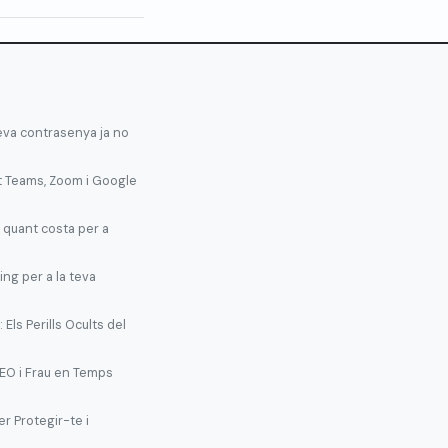
teva contrasenya ja no
t Teams, Zoom i Google
 quant costa per a
ing per a la teva
Els Perills Ocults del
EO i Frau en Temps
r Protegir-te i