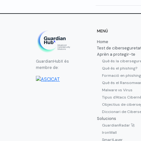
MENÚ
Home
Test de cibersegureta
Aprèn a protegir-te
Què és la cibersegur
GuardianHubX és
membre de:
Què és el phishing?
Formació en phishing
Què és el Ransomwa
Malware vs Virus
Tipus d'Atacs Cibern
Objectius de ciberse
Diccionari de Cibers
Solucions
GuardianRadar 🚀
IronWall
SmartLayer