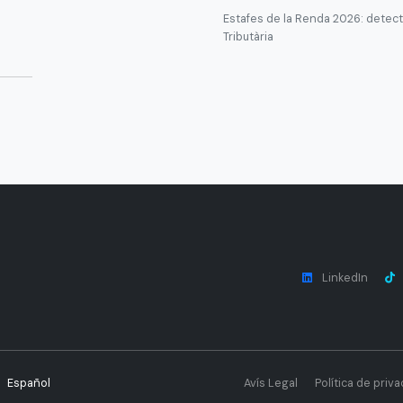
Estafes de la Renda 2026: detecta
Tributària
LinkedIn
Español
Avís Legal
Política de priva