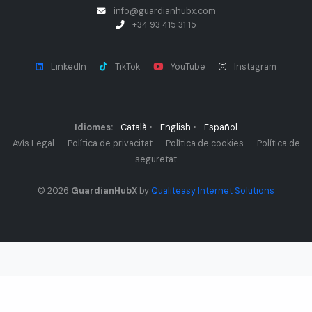
info@guardianhubx.com
+34 93 415 31 15
LinkedIn
TikTok
YouTube
Instagram
Idiomes:
Català
•
English
•
Español
Avís Legal
Política de privacitat
Política de cookies
Política de
seguretat
© 2026
GuardianHubX
by
Qualiteasy Internet Solutions