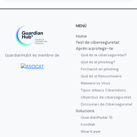
MENÚ
Home
Test de ciberseguretat
Aprèn a protegir-te
Què és la ciberseguretat?
GuardianHubX és membre de:
Què és el phishing?
Formació en phishing
Què és el Ransomware
Malware vs Virus
Tipus d'Atacs Cibernètics
Objectius de ciberseguretat
Diccionari de Ciberseguretat
Solucions
GuardianRadar 🚀
IronWall
SmartLayer