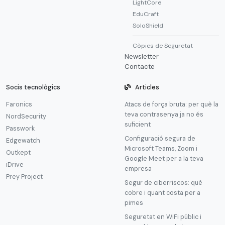
LightCore
EduCraft
SoloShield
Còpies de Seguretat
Newsletter
Contacte
Socis tecnològics
Articles
Faronics
Atacs de força bruta: per què la
teva contrasenya ja no és
NordSecurity
suficient
Passwork
Configuració segura de
Edgewatch
Microsoft Teams, Zoom i
Outkept
Google Meet per a la teva
iDrive
empresa
Prey Project
Segur de ciberriscos: què
cobre i quant costa per a
pimes
Seguretat en WiFi públic i