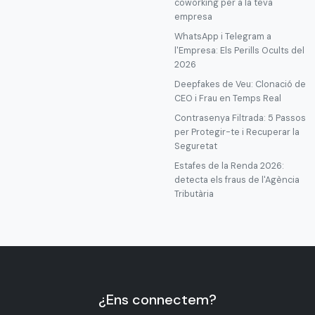
coworking per a la teva
empresa
WhatsApp i Telegram a
l'Empresa: Els Perills Ocults del
2026
Deepfakes de Veu: Clonació de
CEO i Frau en Temps Real
Contrasenya Filtrada: 5 Passos
per Protegir-te i Recuperar la
Seguretat
Estafes de la Renda 2026:
detecta els fraus de l'Agència
Tributària
¿Ens connectem?