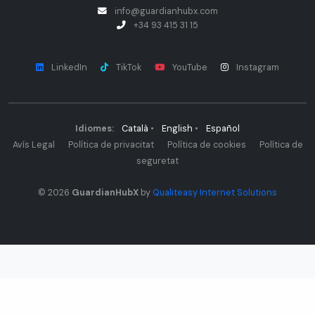
info@guardianhubx.com
+34 93 415 31 15
LinkedIn
TikTok
YouTube
Instagram
Idiomes:
Català
•
English
•
Español
Avís Legal
Política de privacitat
Política de cookies
Política de
seguretat
© 2026
GuardianHubX
by
Qualiteasy Internet Solutions