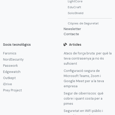
LightCore
EduCraft
SoloShield
Còpies de Seguretat
Newsletter
Contacte
Socis tecnològics
Articles
Faronics
Atacs de força bruta: per què la
teva contrasenya ja no és
NordSecurity
suficient
Passwork
Configuració segura de
Edgewatch
Microsoft Teams, Zoom i
Outkept
Google Meet per a la teva
iDrive
empresa
Prey Project
Segur de ciberriscos: què
cobre i quant costa per a
pimes
Seguretat en WiFi públic i