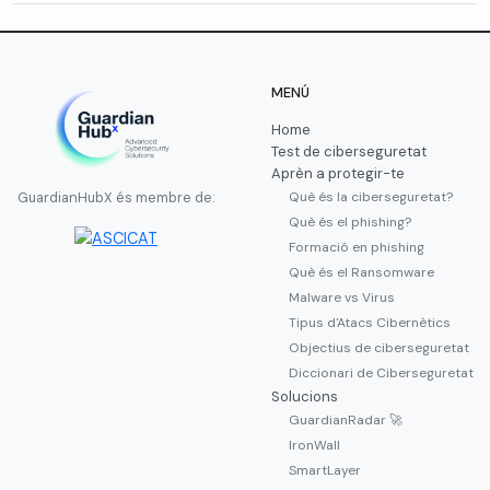
MENÚ
Home
Test de ciberseguretat
Aprèn a protegir-te
Què és la ciberseguretat?
GuardianHubX és membre de:
Què és el phishing?
Formació en phishing
Què és el Ransomware
Malware vs Virus
Tipus d'Atacs Cibernètics
Objectius de ciberseguretat
Diccionari de Ciberseguretat
Solucions
GuardianRadar 🚀
IronWall
SmartLayer