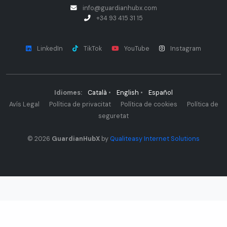
info@guardianhubx.com
+34 93 415 31 15
LinkedIn
TikTok
YouTube
Instagram
Idiomes:
Català
•
English
•
Español
Avís Legal
Política de privacitat
Política de cookies
Política de
seguretat
© 2026
GuardianHubX
by
Qualiteasy Internet Solutions