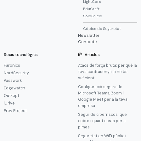
LightCore
EduCraft
SoloShield
Còpies de Seguretat
Newsletter
Contacte
Socis tecnològics
Articles
Faronics
Atacs de força bruta: per què la
teva contrasenya ja no és
NordSecurity
suficient
Passwork
Configuració segura de
Edgewatch
Microsoft Teams, Zoom i
Outkept
Google Meet per a la teva
iDrive
empresa
Prey Project
Segur de ciberriscos: què
cobre i quant costa per a
pimes
Seguretat en WiFi públic i