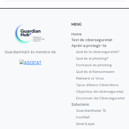
MENÚ
Home
Test de ciberseguretat
Aprèn a protegir-te
Què és la ciberseguretat?
GuardianHubX és membre de:
Què és el phishing?
Formació en phishing
Què és el Ransomware
Malware vs Virus
Tipus d'Atacs Cibernètics
Objectius de ciberseguretat
Diccionari de Ciberseguretat
Solucions
GuardianRadar 🚀
IronWall
SmartLayer