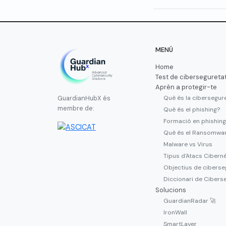
MENÚ
Home
Test de cibersegureta
Aprèn a protegir-te
Què és la cibersegur
GuardianHubX és
membre de:
Què és el phishing?
Formació en phishing
Què és el Ransomwa
Malware vs Virus
Tipus d'Atacs Cibern
Objectius de ciberse
Diccionari de Cibers
Solucions
GuardianRadar 🚀
IronWall
SmartLayer