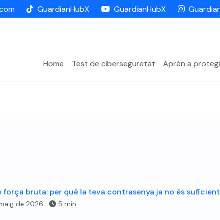
.com
GuardianHubX
GuardianHubX
Guardia
Home
Test de ciberseguretat
Aprèn a protegi
 força bruta: per què la teva contrasenya ja no és suficient
maig de 2026
5 min