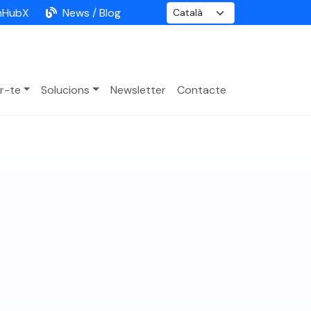
nHubX
News / Blog
r-te
Solucions
Newsletter
Contacte