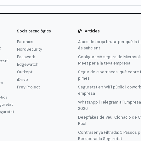
Socis tecnològics
Articles
Faronics
Atacs de força bruta: per què la 
t
és suficient
NordSecurity
Passwork
Configuració segura de Microsof
etat?
Meet per a la teva empresa
Edgewatch
Outkept
Segur de ciberriscos: què cobre i
pimes
iDrive
re
Prey Project
Seguretat en WiFi públic i cowork
empresa
ètics
WhatsApp i Telegram a l'Empresa: 
guretat
2026
eguretat
Deepfakes de Veu: Clonació de C
Real
Contrasenya Filtrada: 5 Passos pe
Recuperar la Seguretat