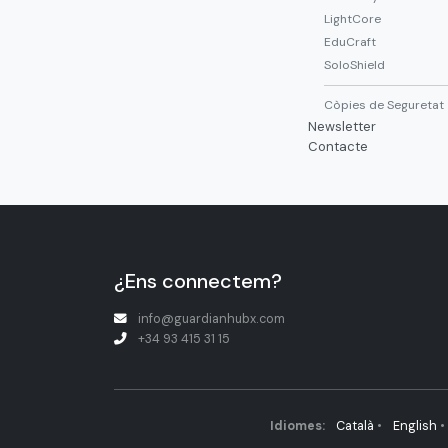
LightCore
EduCraft
SoloShield
Còpies de Seguretat
Newsletter
Contacte
¿Ens connectem?
info@guardianhubx.com
+34 93 415 31 15
Idiomes:
Català
•
English
•