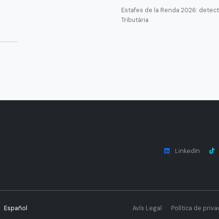
Estafes de la Renda 2026: detecta
Tributària
LinkedIn
Español
Avís Legal
Política de priva