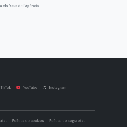
 els fraus de l'Agència
TikTok
YouTube
Instagram
citat
Política de cookies
Política de seguretat