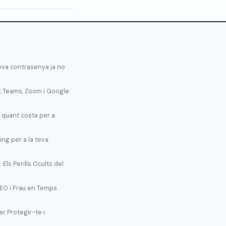
teva contrasenya ja no
t Teams, Zoom i Google
 quant costa per a
ing per a la teva
Els Perills Ocults del
EO i Frau en Temps
r Protegir-te i