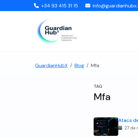
+34 93 415 31 15
info@guardianhubx
GuardianHubX
Blog
Mfa
TAG
Mfa
Atacs de
27 de 