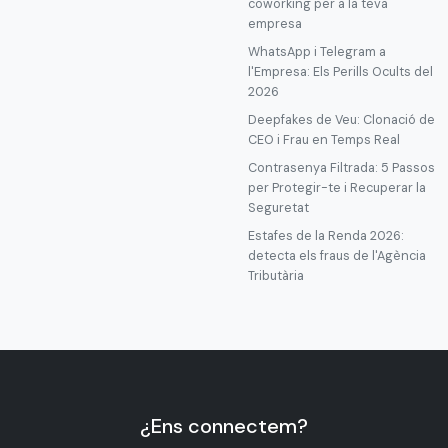
coworking per a la teva
empresa
WhatsApp i Telegram a
l'Empresa: Els Perills Ocults del
2026
Deepfakes de Veu: Clonació de
CEO i Frau en Temps Real
Contrasenya Filtrada: 5 Passos
per Protegir-te i Recuperar la
Seguretat
Estafes de la Renda 2026:
detecta els fraus de l'Agència
Tributària
¿Ens connectem?