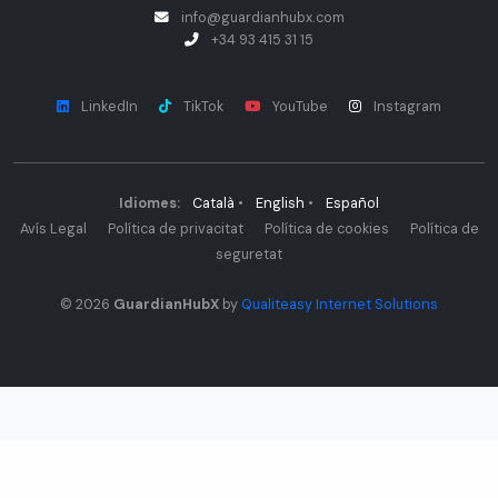
info@guardianhubx.com
+34 93 415 31 15
LinkedIn
TikTok
YouTube
Instagram
Idiomes:
Català
•
English
•
Español
Avís Legal
Política de privacitat
Política de cookies
Política de
seguretat
© 2026
GuardianHubX
by
Qualiteasy Internet Solutions