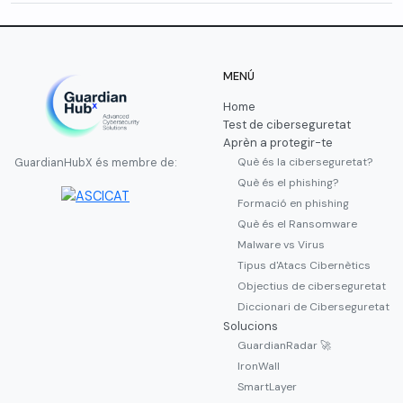
MENÚ
Home
Test de ciberseguretat
Aprèn a protegir-te
Què és la ciberseguretat?
GuardianHubX és membre de:
Què és el phishing?
Formació en phishing
Què és el Ransomware
Malware vs Virus
Tipus d'Atacs Cibernètics
Objectius de ciberseguretat
Diccionari de Ciberseguretat
Solucions
GuardianRadar 🚀
IronWall
SmartLayer