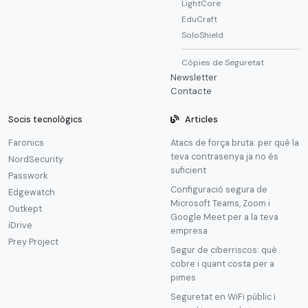
LightCore
EduCraft
SoloShield
Còpies de Seguretat
Newsletter
Contacte
Socis tecnològics
Articles
Faronics
Atacs de força bruta: per què la
teva contrasenya ja no és
NordSecurity
suficient
Passwork
Configuració segura de
Edgewatch
Microsoft Teams, Zoom i
Outkept
Google Meet per a la teva
iDrive
empresa
Prey Project
Segur de ciberriscos: què
cobre i quant costa per a
pimes
Seguretat en WiFi públic i