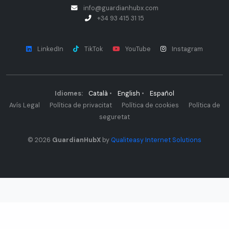
info@guardianhubx.com
+34 93 415 31 15
LinkedIn
TikTok
YouTube
Instagram
Idiomes:
Català
•
English
•
Español
Avís Legal
Política de privacitat
Política de cookies
Política de
seguretat
© 2026
GuardianHubX
by
Qualiteasy Internet Solutions