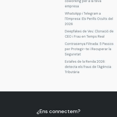
coworking per a la teva
empresa
WhatsApp i Telegram a
l'Empresa: Els Perills Ocults del
2026
Deepfakes de Veu: Clonació de
CEO i Frau en Temps Real
Contrasenya Filtrada: 5 Passos
per Protegir-te i Recuperar la
Seguretat
Estafes de la Renda 2026:
detecta els fraus de l'Agència
Tributària
¿Ens connectem?