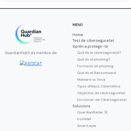
MENÚ
Home
Test de ciberseguretat
Aprèn a protegir-te
Què és la ciberseguretat?
GuardianHubX és membre de:
Què és el phishing?
Formació en phishing
Què és el Ransomware
Malware vs Virus
Tipus d'Atacs Cibernètics
Objectius de ciberseguretat
Diccionari de Ciberseguretat
Solucions
GuardianRadar 🚀
IronWall
SmartLayer