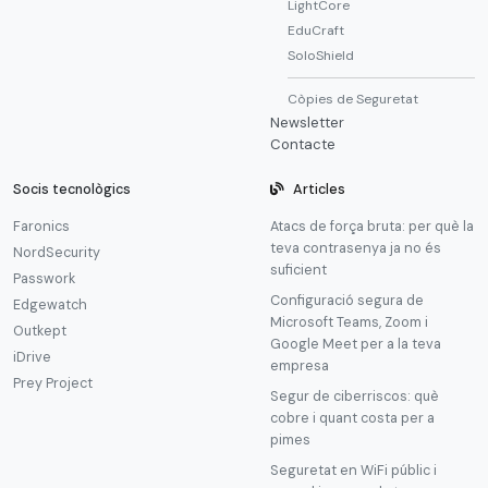
LightCore
EduCraft
SoloShield
Còpies de Seguretat
Newsletter
Contacte
Socis tecnològics
Articles
Faronics
Atacs de força bruta: per què la
teva contrasenya ja no és
NordSecurity
suficient
Passwork
Configuració segura de
Edgewatch
Microsoft Teams, Zoom i
Outkept
Google Meet per a la teva
iDrive
empresa
Prey Project
Segur de ciberriscos: què
cobre i quant costa per a
pimes
Seguretat en WiFi públic i