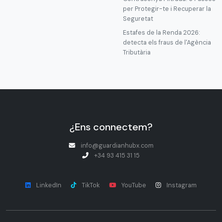
per Protegir-te i Recuperar la
Seguretat
Estafes de la Renda 2026:
detecta els fraus de l'Agència
Tributària
¿Ens connectem?
info@guardianhubx.com
+34 93 415 31 15
LinkedIn
TikTok
YouTube
Instagram