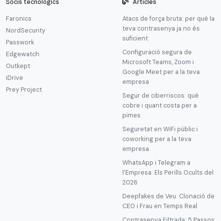
Socis tecnològics
Articles
Faronics
Atacs de força bruta: per què la
teva contrasenya ja no és
NordSecurity
suficient
Passwork
Configuració segura de
Edgewatch
Microsoft Teams, Zoom i
Outkept
Google Meet per a la teva
iDrive
empresa
Prey Project
Segur de ciberriscos: què
cobre i quant costa per a
pimes
Seguretat en WiFi públic i
coworking per a la teva
empresa
WhatsApp i Telegram a
l'Empresa: Els Perills Ocults del
2026
Deepfakes de Veu: Clonació de
CEO i Frau en Temps Real
Contrasenya Filtrada: 5 Passos