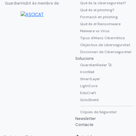
Què és la ciberseguretat?
GuardianHubX és membre de:
Què és el phishing?
Formació en phishing
Què és el Ransomware
Malware vs Virus
Tipus d'Atacs Cibernètics
Objectius de ciberseguretat
Diccionari de Ciberseguretat
Solucions
GuardianRadar 🚀
IronWall
SmartLayer
LightCore
EduCraft
SoloShield
Còpies de Seguretat
Newsletter
Contacte