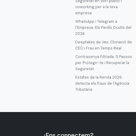
Seguretat en WiFi públic i
coworking per a la teva
empresa
WhatsApp i Telegram a
l'Empresa: Els Perills Ocults del
2026
Deepfakes de Veu: Clonació de
CEO i Frau en Temps Real
Contrasenya Filtrada: 5 Passos
per Protegir-te i Recuperar la
Seguretat
Estafes de la Renda 2026:
detecta els fraus de l'Agència
Tributària
¿Ens connectem?