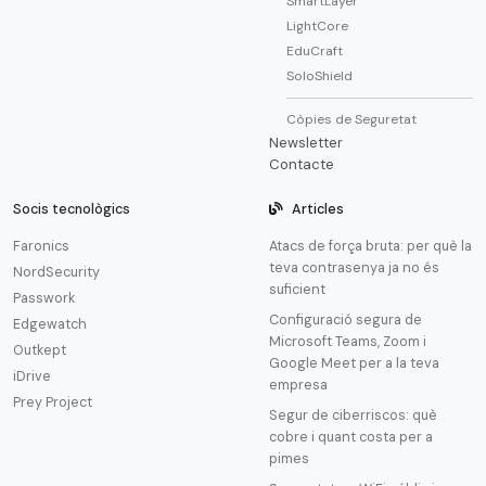
SmartLayer
LightCore
EduCraft
SoloShield
Còpies de Seguretat
Newsletter
Contacte
Socis tecnològics
Articles
Faronics
Atacs de força bruta: per què la
teva contrasenya ja no és
NordSecurity
suficient
Passwork
Configuració segura de
Edgewatch
Microsoft Teams, Zoom i
Outkept
Google Meet per a la teva
iDrive
empresa
Prey Project
Segur de ciberriscos: què
cobre i quant costa per a
pimes