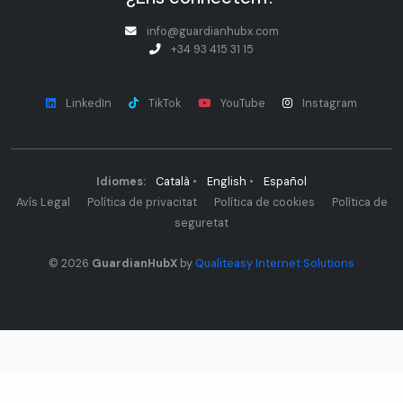
info@guardianhubx.com
+34 93 415 31 15
LinkedIn
TikTok
YouTube
Instagram
Idiomes:
Català
•
English
•
Español
Avís Legal
Política de privacitat
Política de cookies
Política de
seguretat
© 2026
GuardianHubX
by
Qualiteasy Internet Solutions