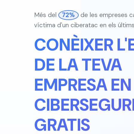
Més del
72%
de les empreses ca
víctima d'un ciberatac en els últim
CONÈIXER L'
DE LA TEVA
EMPRESA EN
CIBERSEGUR
GRATIS