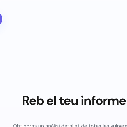
Reb el teu inform
Obtindras un anàlisi detallat de totes les vulne