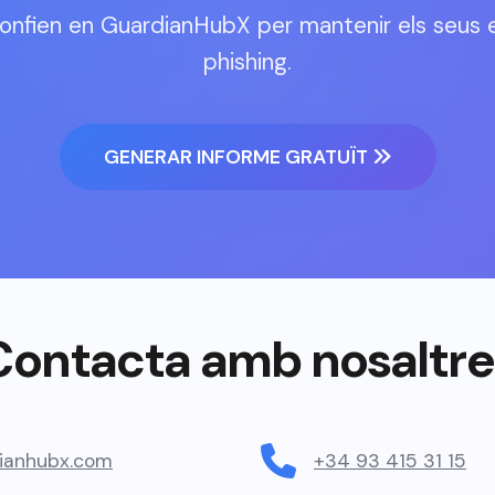
confien en GuardianHubX per mantenir els seus 
phishing.
GENERAR INFORME GRATUÏT
Contacta amb nosaltre
ianhubx.com
+34 93 415 31 15