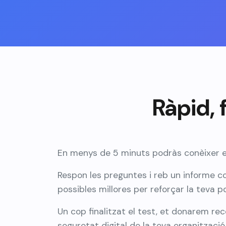
Ràpid, f
En menys de 5 minuts podràs conèixer el 
Respon les preguntes i reb un informe c
possibles millores per reforçar la teva 
Un cop finalitzat el test, et donarem re
seguretat digital de la teva organització