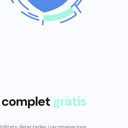
e complet
gratis
rabilitats detectades i recomanacions