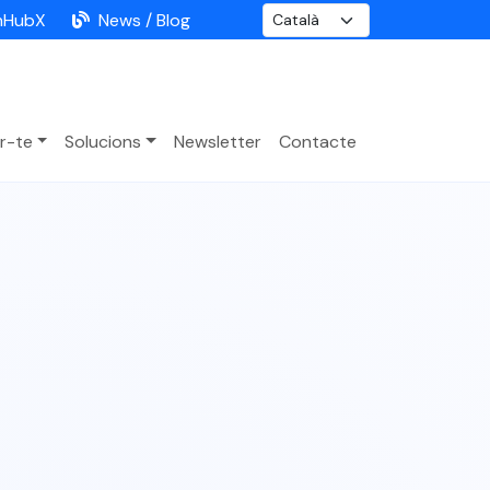
nHubX
News / Blog
r-te
Solucions
Newsletter
Contacte