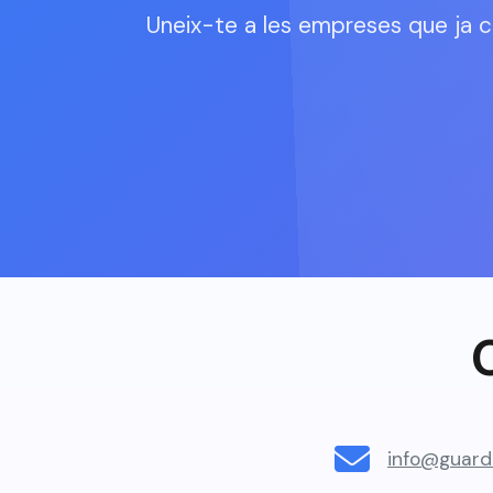
Uneix-te a les empreses que ja 
info@guard