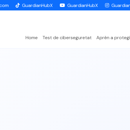
.com
GuardianHubX
GuardianHubX
Guardia
Home
Test de ciberseguretat
Aprèn a protegi