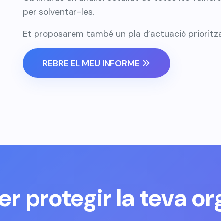
per solventar-les.
Et proposarem també un pla d’actuació prioritza
REBRE EL MEU INFORME
er protegir la teva or