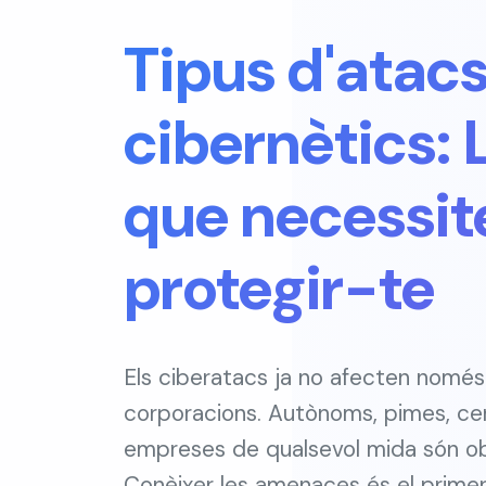
Tipus d'atac
cibernètics: 
que necessit
protegir-te
Els ciberatacs ja no afecten només
corporacions. Autònoms, pimes, cen
empreses de qualsevol mida són ob
Conèixer les amenaces és el primer