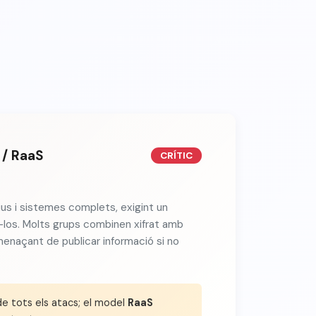
/ RaaS
CRÍTIC
ius i sistemes complets, exigint un
-los. Molts grups combinen xifrat amb
menaçant de publicar informació si no
e tots els atacs; el model
RaaS