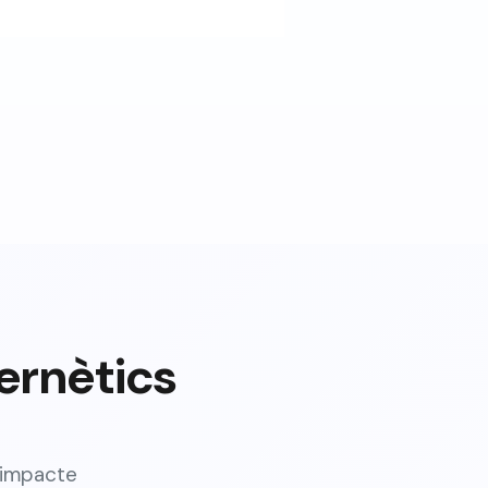
bernètics
 impacte