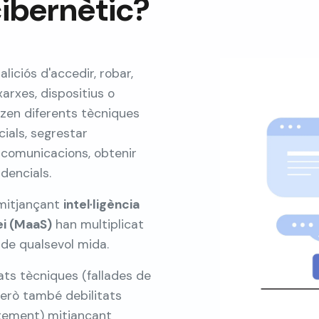
cibernètic?
liciós d'accedir, robar,
xarxes, dispositius o
itzen diferents tècniques
ials, segrestar
r comunicacions, obtenir
dencials.
 mitjançant
intel·ligència
i (MaaS)
han multiplicat
de qualsevol mida.
ats tècniques (fallades de
però també debilitats
xement) mitjançant