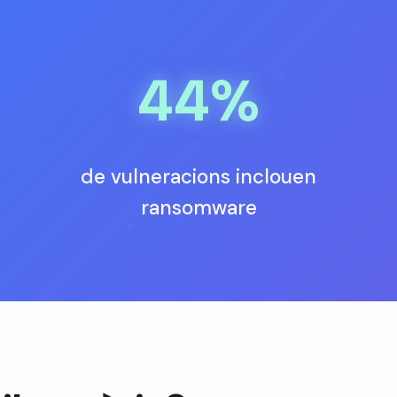
44%
de vulneracions inclouen
ransomware