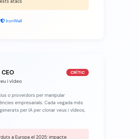
ests atacs
n
IronWall
l CEO
CRÍTIC
eu i vídeo
ius o proveïdors per manipular
rències empresarials. Cada vegada més
generats per IA per clonar veus i vídeos,
erduts a Europa el 2025; impacte