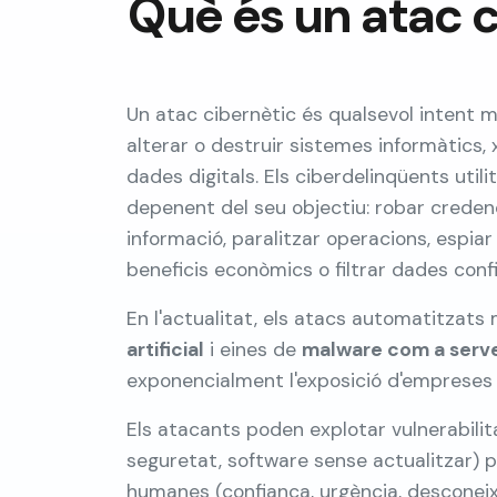
Què és un atac 
Un atac cibernètic és qualsevol intent ma
alterar o destruir sistemes informàtics, 
dades digitals. Els ciberdelinqüents util
depenent del seu objectiu: robar credenc
informació, paralitzar operacions, espia
beneficis econòmics o filtrar dades confi
En l'actualitat, els atacs automatitzats
artificial
i eines de
malware com a serve
exponencialment l'exposició d'empreses 
Els atacants poden explotar vulnerabilit
seguretat, software sense actualitzar) 
humanes (confiança, urgència, desconei