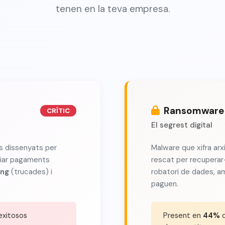
tenen en la teva empresa.
Ransomware 
CRÍTIC
El segrest digital
s dissenyats per
Malware que xifra arx
iciar pagaments
rescat per recuperar
ing
(trucades) i
robatori de dades, a
paguen.
exitosos
Present en
44%
d