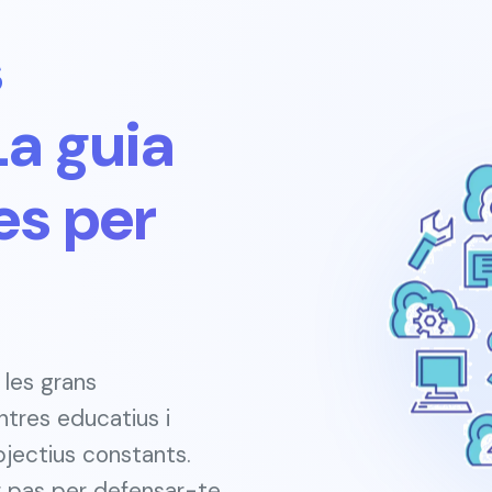
s
La guia
es per
 les grans
tres educatius i
jectius constants.
 pas per defensar-te.