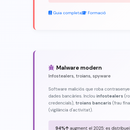
Guia completa
Formació
Malware modern
Infostealers, troians, spyware
Software maliciós que roba contrasenyes
dades bancàries. Inclou
infostealers
(ro
credencials),
troians bancaris
(frau fin
(vigilància d'activitat).
94%↑
augment el 2025; es distribue