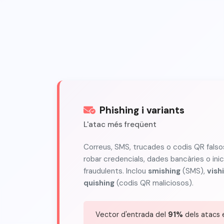
Phishing i variants
L'atac més freqüent
Correus, SMS, trucades o codis QR falso
robar credencials, dades bancàries o in
fraudulents. Inclou
smishing
(SMS),
vish
quishing
(codis QR maliciosos).
Vector d'entrada del
91%
dels atacs 