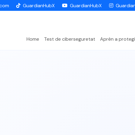
.com
GuardianHubX
GuardianHubX
Guardia
Home
Test de ciberseguretat
Aprèn a protegi