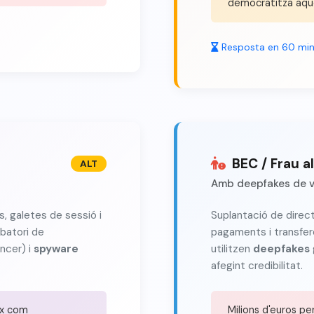
democratitza aqu
Resposta en 60 mi
BEC / Frau a
ALT
Amb deepfakes de v
, galetes de sessió i
Suplantació de direct
batori de
pagaments i transfe
ancer) i
spyware
utilitzen
deepfakes
afegint credibilitat.
ix com
Milions d'euros p