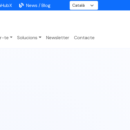
nHubX
News / Blog
r-te
Solucions
Newsletter
Contacte