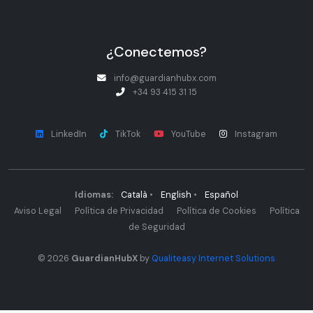
¿Conectemos?
info@guardianhubx.com
+34 93 415 31 15
LinkedIn
TikTok
YouTube
Instagram
Idiomas:
Català
•
English
•
Español
Aviso Legal
Política de Privacidad
Política de Cookies
Política
de Seguridad
© 2026
GuardianHubX
by
Qualiteasy Internet Solutions