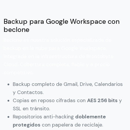
Backup para Google Workspace con
beclone
Beclone es nuestra solución especializada de
backup en la nube para Google Workspace,
integrada en la infraestructura de Brontobyte
Cloud. Cobertura completa, fiable y a precio
competitivo.
Backup completo de Gmail, Drive, Calendarios
y Contactos.
Copias en reposo cifradas con
AES 256 bits
y
SSL en tránsito.
Repositorios anti-hacking
doblemente
protegidos
con papelera de reciclaje.