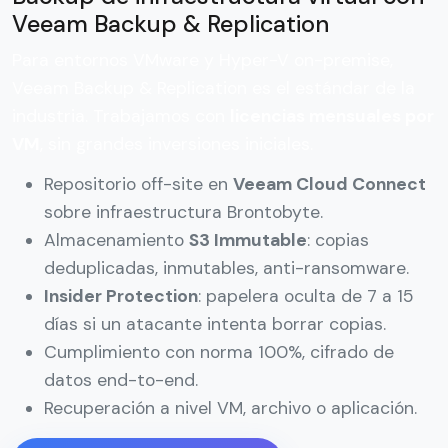
Veeam Backup & Replication
Para entornos VMware y Hyper-V on-premise,
Veeam Backup & Replication es el estándar de la
industria. Trabajamos con
licencias mensuales por
VM
, sin grandes inversiones iniciales.
Repositorio off-site en
Veeam Cloud Connect
sobre infraestructura Brontobyte.
Almacenamiento
S3 Immutable
: copias
deduplicadas, inmutables, anti-ransomware.
Insider Protection
: papelera oculta de 7 a 15
días si un atacante intenta borrar copias.
Cumplimiento con norma 100%, cifrado de
datos end-to-end.
Recuperación a nivel VM, archivo o aplicación.