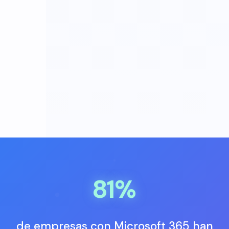
81%
de empresas con Microsoft 365 han