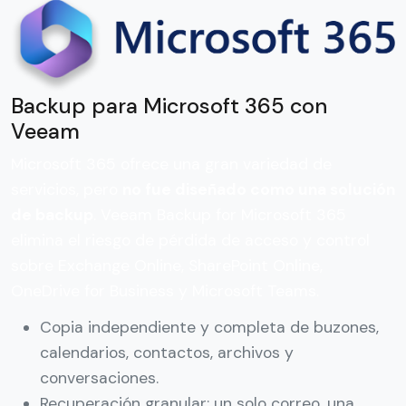
Backup para Microsoft 365 con
Veeam
Microsoft 365 ofrece una gran variedad de
servicios, pero
no fue diseñado como una solución
de backup
. Veeam Backup for Microsoft 365
elimina el riesgo de pérdida de acceso y control
sobre Exchange Online, SharePoint Online,
OneDrive for Business y Microsoft Teams.
Copia independiente y completa de buzones,
calendarios, contactos, archivos y
conversaciones.
Recuperación granular: un solo correo, una