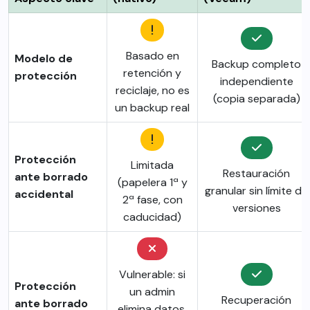
Basado en
Modelo de
Backup completo
retención y
protección
independiente
reciclaje, no es
(copia separada)
un backup real
Protección
Limitada
Restauración
ante borrado
(papelera 1ª y
granular sin límite de
accidental
2ª fase, con
versiones
caducidad)
Vulnerable: si
Protección
un admin
Recuperación
ante borrado
elimina datos,