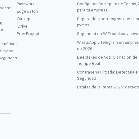
Passwork
Configuración segura de Teams,
ridad?
para tu empresa
Edgewatch
Outkept
Seguro de ciberriesgos: qué cub
ng
pymes
iDrive
re
Prey Project
Seguridad en WiFi público y cow
WhatsApp y Telegram en Empresa
bernéticos
de 2026
guridad
Deepfakes de Voz: Clonación de
seguridad
Tiempo Real
Contraseña Filtrada: Detectala e
Seguridad
Estafas de la Renta 2026: detecta