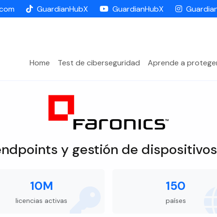
.com
GuardianHubX
GuardianHubX
Guardia
Home
Test de ciberseguridad
Aprende a protege
endpoints y gestión de dispositivo
10M
150
licencias activas
países