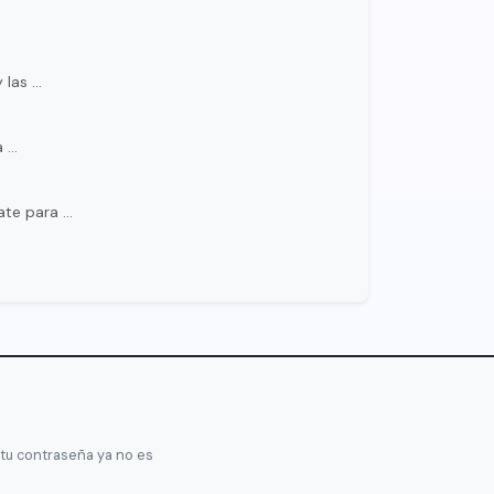
 las …
a …
ate para …
 tu contraseña ya no es