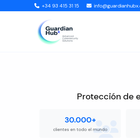
+34 93 415 31 15
info@guardianhubx
Faronics
Protección de 
30.000+
clientes en todo el mundo