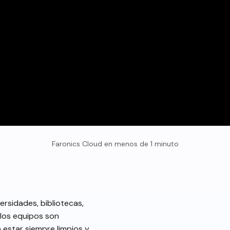
Faronics Cloud en menos de 1 minuto
ersidades, bibliotecas,
los equipos son
 estar siempre limpios y