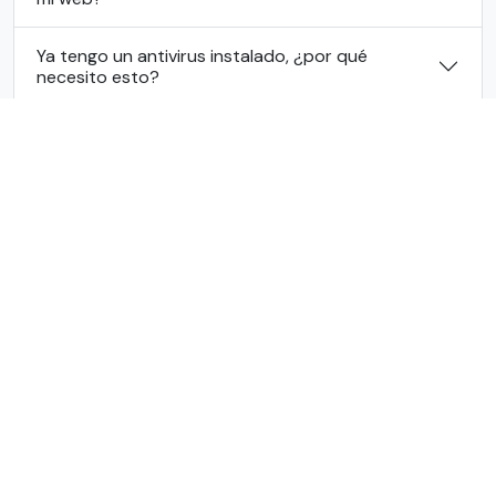
Ya tengo un antivirus instalado, ¿por qué
necesito esto?
¿Vais a leer mis correos o ver mis archivos?
No soy nada técnico, ¿sabré usarlo?
¿Qué pasa si recibo un correo sospechoso de
Hacienda, Correos o un banco?
¿Cómo funciona el 'Informe Técnico' de 100€ y
cuándo lo necesito?