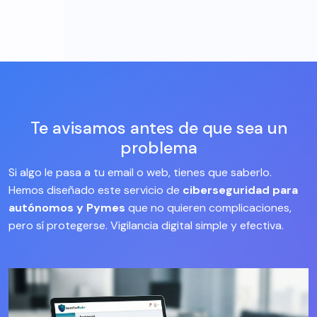
Te avisamos antes de que sea un
problema
Si algo le pasa a tu email o web, tienes que saberlo.
Hemos diseñado este servicio de
ciberseguridad para
autónomos y Pymes
que no quieren complicaciones,
pero sí protegerse. Vigilancia digital simple y efectiva.