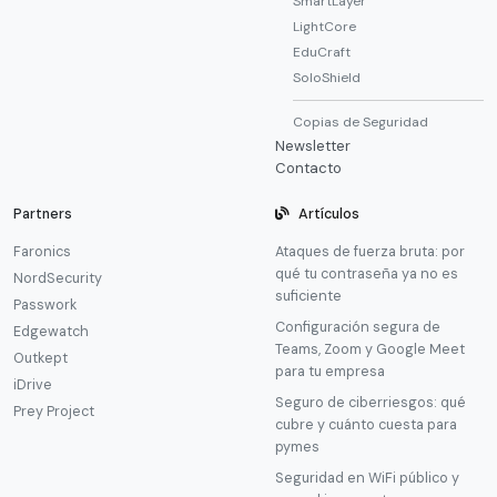
SmartLayer
LightCore
EduCraft
SoloShield
Copias de Seguridad
Newsletter
Contacto
Partners
Artículos
Faronics
Ataques de fuerza bruta: por
qué tu contraseña ya no es
NordSecurity
suficiente
Passwork
Configuración segura de
Edgewatch
Teams, Zoom y Google Meet
Outkept
para tu empresa
iDrive
Seguro de ciberriesgos: qué
Prey Project
cubre y cuánto cuesta para
pymes
Seguridad en WiFi público y