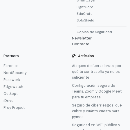
SmartLayer
LightCore
EduCraft
SoloShield
Copias de Seguridad
Newsletter
Contacto
Partners
Artículos
Faronics
Ataques de fuerza bruta: por
qué tu contraseña ya no es
NordSecurity
suficiente
Passwork
Configuración segura de
Edgewatch
Teams, Zoom y Google Meet
Outkept
para tu empresa
iDrive
Seguro de ciberriesgos: qué
Prey Project
cubre y cuánto cuesta para
pymes
Seguridad en WiFi público y