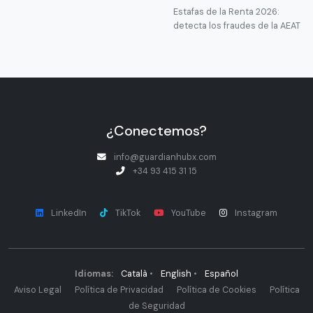
Estafas de la Renta 2026:
detecta los fraudes de la AEAT
¿Conectemos?
info@guardianhubx.com
+34 93 415 31 15
LinkedIn
TikTok
YouTube
Instagram
Idiomas:
Català
•
English
•
Español
Aviso Legal
Política de Privacidad
Política de Cookies
Política
de Seguridad