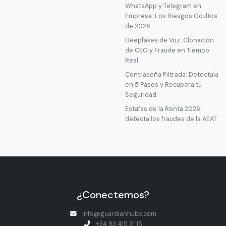
WhatsApp y Telegram en
Empresa: Los Riesgos Ocultos
de 2026
Deepfakes de Voz: Clonación
de CEO y Fraude en Tiempo
Real
Contraseña Filtrada: Detectala
en 5 Pasos y Recupera tu
Seguridad
Estafas de la Renta 2026:
detecta los fraudes de la AEAT
¿Conectemos?
info@guardianhubx.com
+34 93 415 31 15