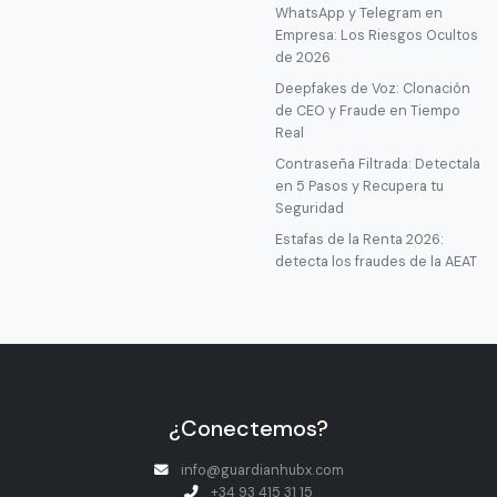
WhatsApp y Telegram en
Empresa: Los Riesgos Ocultos
de 2026
Deepfakes de Voz: Clonación
de CEO y Fraude en Tiempo
Real
Contraseña Filtrada: Detectala
en 5 Pasos y Recupera tu
Seguridad
Estafas de la Renta 2026:
detecta los fraudes de la AEAT
¿Conectemos?
info@guardianhubx.com
+34 93 415 31 15