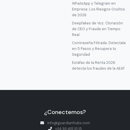
WhatsApp y Telegram en
Empresa: Los Riesgos Ocultos
de 2026
Deepfakes de Voz: Clonación
de CEO y Fraude en Tiempo
Real
Contraseña Filtrada: Detectala
en 5 Pasos y Recupera tu
Seguridad
Estafas de la Renta 2026:
detecta los fraudes de la AEAT
¿Conectemos?
info@guardianhubx.com
+34 93 415 31 15