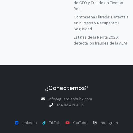
de CEO y Fraude en Tiempo
Real
Contraseña Filtrada: Detectala
en 5 Pasos y Recupera tu
Seguridad
Estafas de la Renta 2026:
detecta los fraudes de la AEAT
¿Conectemos?
info@guardianhubx.com
+34 93 415 31 15
LinkedIn
TikTok
YouTube
Instagram