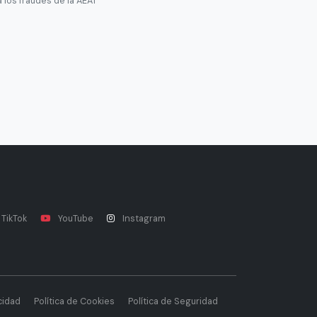
 los fraudes de la AEAT
TikTok
YouTube
Instagram
cidad
Política de Cookies
Política de Seguridad