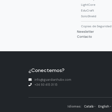
LightCore
EduCraft
SoloShield
Copias de Seguridad
Newsletter
Contacto
¿Conectemos?
info@guardianhubx.com
+34 93 415 31 15
Idiomas:
Català
•
English
•