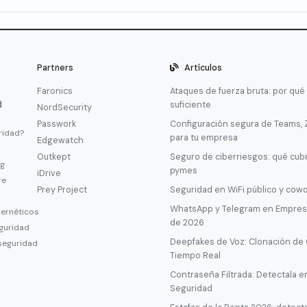
Partners
Artículos
Faronics
Ataques de fuerza bruta: por qué
d
suficiente
NordSecurity
Passwork
Configuración segura de Teams,
ridad?
para tu empresa
Edgewatch
Outkept
Seguro de ciberriesgos: qué cub
ng
pymes
iDrive
re
Prey Project
Seguridad en WiFi público y cow
WhatsApp y Telegram en Empresa
bernéticos
de 2026
guridad
Deepfakes de Voz: Clonación de
seguridad
Tiempo Real
Contraseña Filtrada: Detectala e
Seguridad