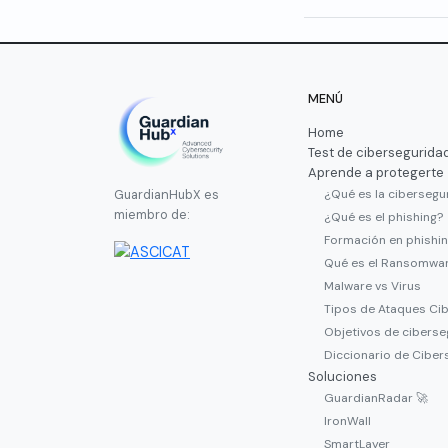
MENÚ
Home
Test de cibersegurida
Aprende a protegerte
¿Qué es la cibersegu
GuardianHubX es
miembro de:
¿Qué es el phishing?
Formación en phishi
Qué es el Ransomwa
Malware vs Virus
Tipos de Ataques Ci
Objetivos de ciberse
Diccionario de Ciber
Soluciones
GuardianRadar 🚀
IronWall
SmartLayer