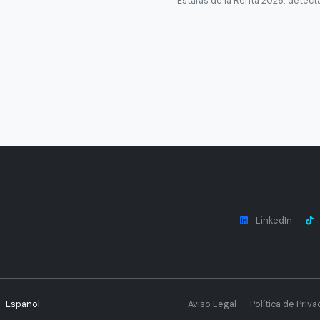
Estafas de la Renta 2026: detecta
LinkedIn
Español
Aviso Legal
Política de Priva