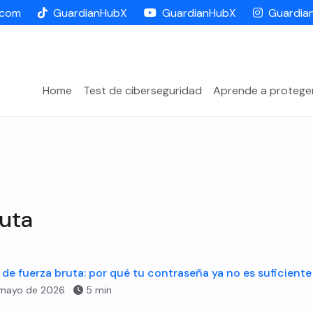
.com
GuardianHubX
GuardianHubX
Guardia
Home
Test de ciberseguridad
Aprende a protege
uta
de fuerza bruta: por qué tu contraseña ya no es suficiente
 mayo de 2026
5 min