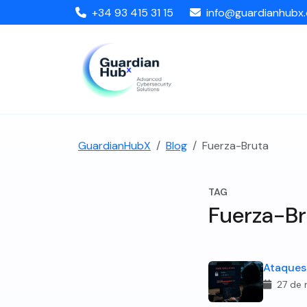
+34 93 415 31 15
info@guardianhubx
GuardianHubX
Blog
Fuerza-Bruta
TAG
Fuerza-Br
Ataques 
27 de