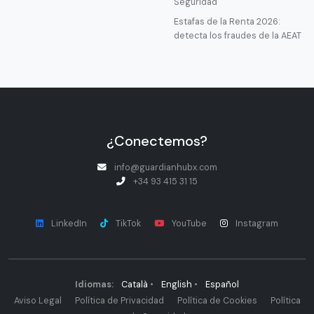
Seguridad
Estafas de la Renta 2026:
detecta los fraudes de la AEAT
¿Conectemos?
info@guardianhubx.com
+34 93 415 31 15
LinkedIn
TikTok
YouTube
Instagram
Idiomas:
Català
•
English
•
Español
Aviso Legal
Política de Privacidad
Política de Cookies
Política