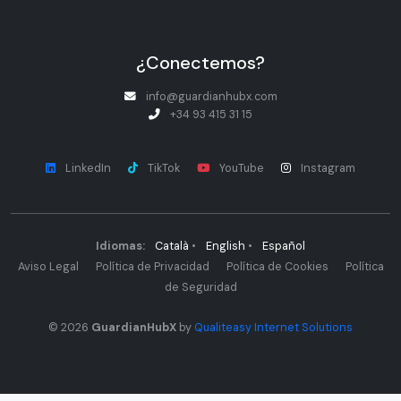
¿Conectemos?
info@guardianhubx.com
+34 93 415 31 15
LinkedIn
TikTok
YouTube
Instagram
Idiomas:
Català
•
English
•
Español
Aviso Legal
Política de Privacidad
Política de Cookies
Política
de Seguridad
© 2026
GuardianHubX
by
Qualiteasy Internet Solutions