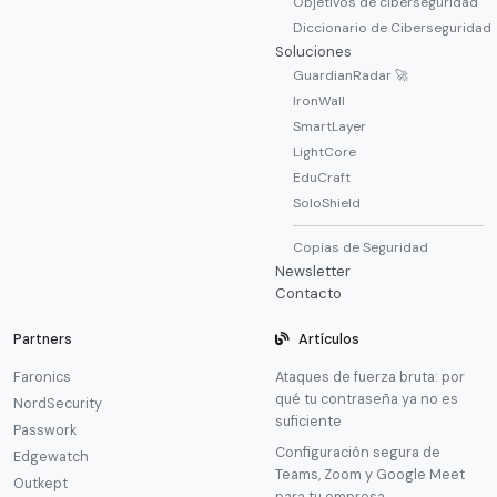
Objetivos de ciberseguridad
Diccionario de Ciberseguridad
Soluciones
GuardianRadar 🚀
IronWall
SmartLayer
LightCore
EduCraft
SoloShield
Copias de Seguridad
Newsletter
Contacto
Partners
Artículos
Faronics
Ataques de fuerza bruta: por
qué tu contraseña ya no es
NordSecurity
suficiente
Passwork
Configuración segura de
Edgewatch
Teams, Zoom y Google Meet
Outkept