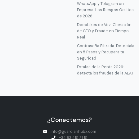
WhatsApp y Telegram en
Empresa: Los Riesgos Ocultos
de 2026
Deepfakes de Voz: Clonación
de CEO y Fraude en Tiempo
Real
Contraseña Filtrada: Detectala
en 5 Pasos y Recupera tu
Seguridad
Estafas de la Renta 2026:
detecta los fraudes de la AEAT
¿Conectemos?
info@guardianhubx.com
+34 93 415 31 15