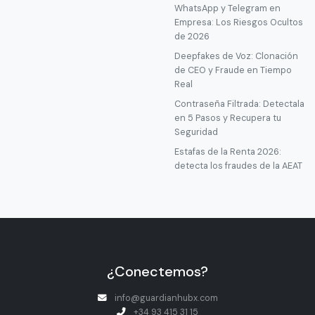
WhatsApp y Telegram en
Empresa: Los Riesgos Ocultos
de 2026
Deepfakes de Voz: Clonación
de CEO y Fraude en Tiempo
Real
Contraseña Filtrada: Detectala
en 5 Pasos y Recupera tu
Seguridad
Estafas de la Renta 2026:
detecta los fraudes de la AEAT
¿Conectemos?
info@guardianhubx.com
+34 93 415 31 15